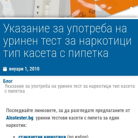
Указание за употреба на
уринен тест за наркотици
тип касета с пипетка
януари 1, 2010
Блог
Указание за употреба на уринен тест за наркотици тип касета
с пипетка
Последвайте линковете, за да разгледате предлаганите от
Alcotester.bg
уринни тестови касети с пипета за един
наркотик:
стандартни наркотици
(по избор)