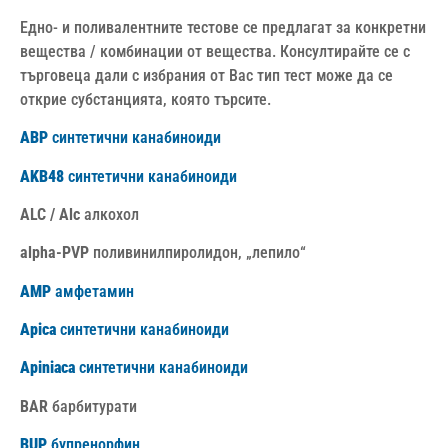
Едно- и поливалентните тестове се предлагат за конкретни
вещества / комбинации от вещества. Консултирайте се с
търговеца дали с избрания от Вас тип тест може да се
открие субстанцията, която търсите.
ABP
синтетични канабиноиди
AKB48
синтетични канабиноиди
ALC / Alc
алкохол
alpha-PVP
поливинилпиролидон, „лепило“
AMP
амфетамин
Apica
синтетични канабиноиди
Apiniaca
синтетични канабиноиди
BAR
барбитурати
BUP
бупренорфин