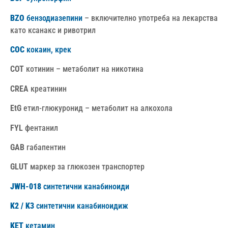
BZO
бензодиазепини
– включително употреба на лекарства
като ксанакс и ривотрил
COC
кокаин, крек
COT
котинин – метаболит на никотина
CREA
креатинин
EtG
етил-глюкуронид – метаболит на алкохола
FYL
фентанил
GAB
габапентин
GLUT
маркер за глюкозен транспортер
JWH-018
синтетични канабиноиди
K2 / K3
синтетични канабиноидиж
KET
кетамин