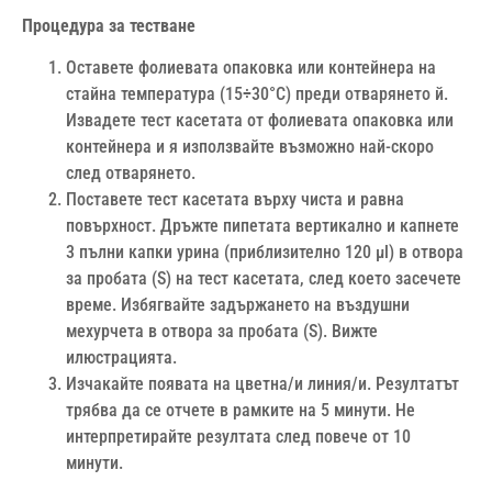
Процедура за тестване
Оставете фолиевата опаковка или контейнера на
стайна температура (15÷30°С) преди отварянето й.
Извадете тест касетата от фолиевата опаковка или
контейнера и я използвайте възможно най-скоро
след отварянето.
Поставете тест касетата върху чиста и равна
повърхност. Дръжте пипетата вертикално и капнете
3 пълни капки урина (приблизително 120 μl) в отвора
за пробата (S) на тест касетата, след което засечете
време. Избягвайте задържането на въздушни
мехурчета в отвора за пробата (S). Вижте
илюстрацията.
Изчакайте появата на цветна/и линия/и. Резултатът
трябва да се отчете в рамките на 5 минути. Не
интерпретирайте резултата след повече от 10
минути.