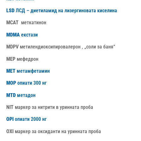
LSD
ЛСД – диетиламид на лизергиновата киселина
MCAT
меткатинон
MDMA
екстази
MDPV
метилендиоксипировалерон , „соли за баня“
MEP
мефедрон
MET
метамфетамин
MOP
опиати 300 нг
MTD
метадон
NIT
маркер за нитрити в уринната проба
OPI
опиати 2000 нг
OXI
маркер за оксиданти на уринната проба