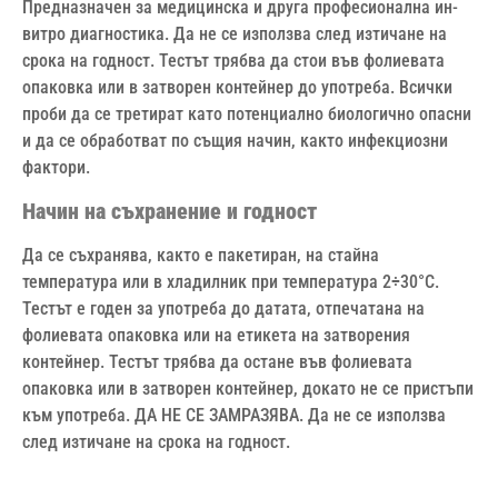
Предназначен за медицинска и друга професионална ин-
витро диагностика. Да не се използва след изтичане на
срока на годност. Тестът трябва да стои във фолиевата
опаковка или в затворен контейнер до употреба. Всички
проби да се третират като потенциално биологично опасни
и да се обработват по същия начин, както инфекциозни
фактори.
Начин на съхранение и годност
Да се съхранява, както е пакетиран, на стайна
температура или в хладилник при температура 2÷30°С.
Тестът е годен за употреба до датата, отпечатана на
фолиевата опаковка или на етикета на затворения
контейнер. Тестът трябва да остане във фолиевата
опаковка или в затворен контейнер, докато не се пристъпи
към употреба. ДА НЕ СЕ ЗАМРАЗЯВА. Да не се използва
след изтичане на срока на годност.