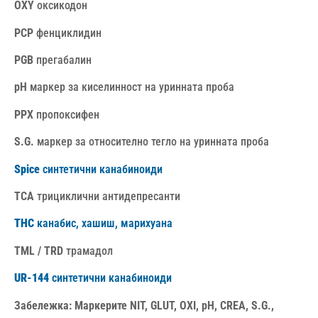
OXY
оксикодон
PCP
фенциклидин
PGB
прегабалин
pH
маркер за киселинност на уринната проба
PPX
пропоксифен
S.G.
маркер за относително тегло на уринната проба
Spice
синтетични канабиноиди
TCA
трициклични антидепресанти
THC
канабис, хашиш, марихуана
TML / TRD
трамадол
UR-144
синтетични канабиноиди
Забележка: М
аркерите NIT, GLUT, OXI, pH, CREA, S.G.,