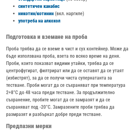
синтетичен канабис
никотин/котинин
(вкл. наргиле)
употреба на алкохол
Подготовка и вземане на проба
Проба трябва да се вземе в чист и сух контейнер. Може да
бъде използвана проба, взета по всяко време на деня.
Проби, които показват видими утайки, трябва да се
центрофугират, филтрират или да се оставят да се утаят
(избистрят), за да се получи чиста супернатанта за
тестване. Проби могат да се съхраняват при температура
2÷8°С до 48 часа преди тестване. За продължително
съхранение, пробите могат да се замразят и да се
съхраняват под -20°С. Замразените проби трябва да
размразят и разбъркат добре преди тестване.
Предпазни мерки