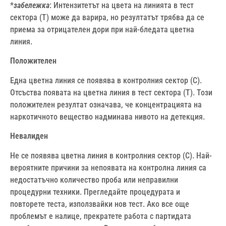
*
забележка
: Интензитетът на цвета на линията в тест
сектора (Т) може да варира, но резултатът трябва да се
приема за отрицателен дори при най-бледата цветна
линия.
Положителен
Една цветна линия се появява в контролния сектор (С).
Отсъства появата на цветна линия в тест сектора (Т). Този
положителен резултат означава, че концентрацията на
наркотичното вещество надминава нивото на детекция.
Невалиден
Не се появява цветна линия в контролния сектор (С). Най-
вероятните причини за непоявата на контролна линия са
недостатъчно количество проба или неправилни
процедурни техники. Прегледайте процедурата и
повторете теста, използвайки нов тест. Ако все още
проблемът е налице, прекратете работа с партидата