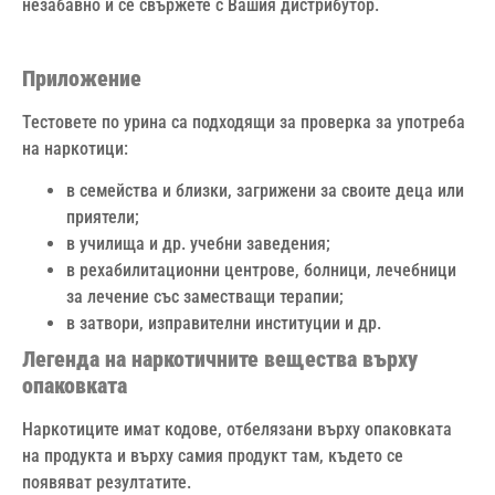
незабавно и се свържете с Вашия дистрибутор.
Приложение
Тестовете по урина са подходящи за проверка за употреба
на наркотици:
в семейства и близки, загрижени за своите деца или
приятели;
в училища и др. учебни заведения;
в рехабилитационни центрове, болници, лечебници
за лечение със заместващи терапии;
в затвори, изправителни институции и др.
Легенда на наркотичните вещества върху
опаковката
Наркотиците имат кодове, отбелязани върху опаковката
на продукта и върху самия продукт там, където се
появяват резултатите.