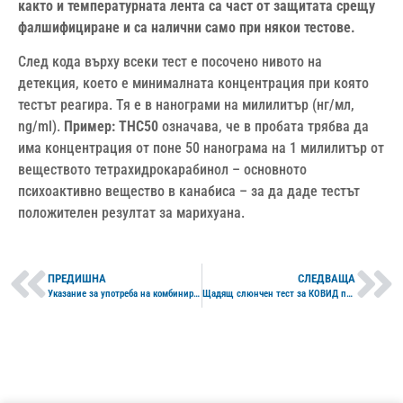
както и температурната лента са част от защитата срещу
фалшифициране и са налични само при някои тестове.
След кода върху всеки тест е посочено нивото на
детекция, което е минималната концентрация при която
тестът реагира. Тя е в нанограми на милилитър (нг/мл,
ng/ml).
Пример:
THC50
означава, че в пробата трябва да
има концентрация от поне 50 нанограма на 1 милилитър от
веществото тетрахидрокарабинол – основното
психоактивно вещество в канабиса – за да даде тестът
положителен резултат за марихуана.
ПРЕДИШНА
СЛЕДВАЩА
Указание за употреба на комбиниран уринен тест за наркотици – контейнер-чашка
Щадящ слюнчен тест за КОВИД подходящ и за бебета – указания за употреба