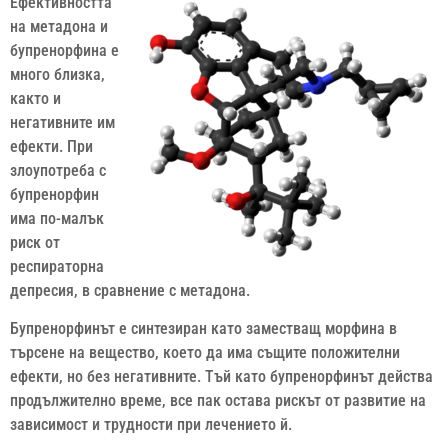
Ефективността
на метадона и
бупренорфина е
много близка,
както и
негативните им
ефекти. При
злоупотреба с
бупренорфин
има по-малък
риск от
респираторна
депресия, в сравнение с метадона.
Бупренорфинът е синтезиран като заместващ морфина в
търсене на вещество, което да има същите положителни
ефекти, но без негативните. Тъй като бупренорфинът действа
продължително време, все пак остава рискът от развитие на
зависимост и трудности при лечението й.