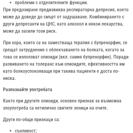
проблеми с отделителните функции.
При предозиране предизвиква респираторна депресия, което
може да доведе до смърт от задушаване. Комбинирането с
други депресанти на ЦНС, като алкохол и някои лекарства,
може да засили този риск.
При хора, които са на заместваща терапия с бупренорфин, се
срещат затруднения с облекчаването на болката, когато за
това се използват опиоиди (вкл. самия бупренорфин). Поради
развиването на толеранс към опиоидите, ефективността им
като болкоуспокояващи при такива пациенти е доста по-
ниска.
Разпознайте употребата
Както при другите опиоиди, основен признак за възможна
злоупотреба са нетипично свитите зеници на очите.
Други по-общи признаци са:
сънливост;