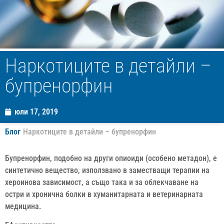
Наркотиците в детайли –
бупренорфин
юли 17, 2019
Блог
Наркотиците в детайли – бупренорфин
Бупренорфин, подобно на други опиоиди (особено метадон), е
синтетично вещество, използвано в заместващи терапии на
хероинова зависимост, а също така и за облекчаване на
остри и хронична болки в хуманитарната и ветеринарната
медицина.