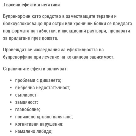
Търсени ефекти и негативи
Бупренорфин като средство в заместващите терапии и
болкоуспокояващо при остри или хронични болки се предлага
под формата на таблетки, инжекционни разтвори, препарати
за прилагане през кожата.
Провеждат се изследвания за ефективността на
бупренорфина при лечение на кокаинова зависимост.
Страничните ефекти включват:
проблеми с дишането;
бъбречна недостатъчност;
сънливост;
замаяност;
главоболие;
понижено кръвно налягане;
когнитивни нарушения;
намалено либидо;