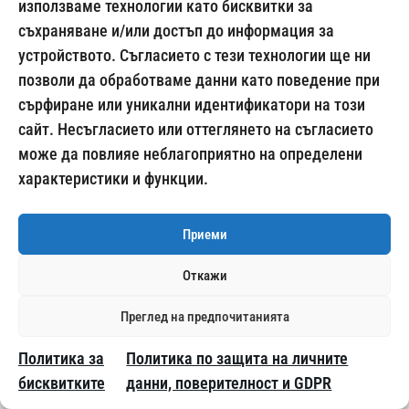
използваме технологии като бисквитки за
съхраняване и/или достъп до информация за
Полеви тест за Мулти микс наркотични вещества
устройството. Съгласието с тези технологии ще ни
модел Къспер, 100 броя
позволи да обработваме данни като поведение при
780.00
€
/ 1525.55 лв.
сърфиране или уникални идентификатори на този
сайт. Несъгласието или оттеглянето на съгласието
може да повлияе неблагоприятно на определени
характеристики и функции.
Приеми
Откажи
Преглед на предпочитанията
Политика за
Политика по защита на личните
бисквитките
данни, поверителност и GDPR