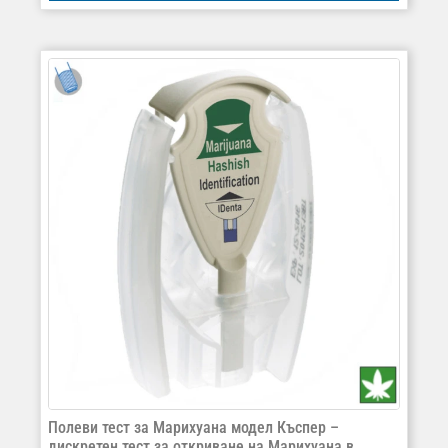
Полеви тест за Марихуана модел Къспер –
дискретен тест за откриване на Марихуана в