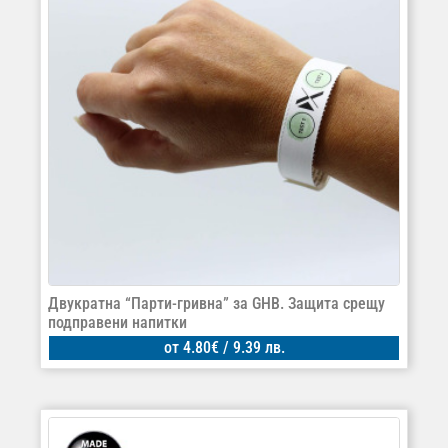
Двукратна “Парти-гривна” за GHB. Защита срещу
подправени напитки
от
4.80
€
/ 9.39 лв.