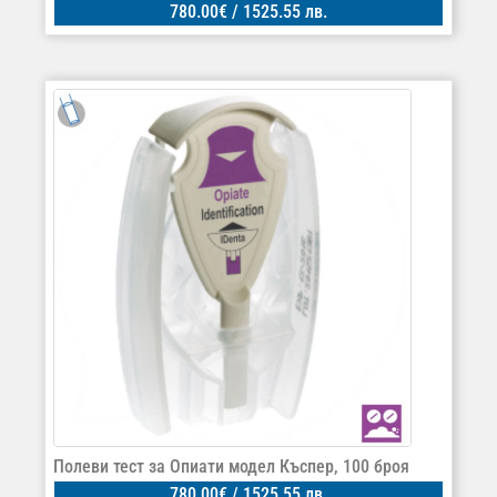
780.00
€
/ 1525.55 лв.
Полеви тест за Опиати модел Къспер, 100 броя
780.00
€
/ 1525.55 лв.