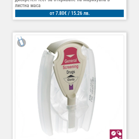
листна маса
от
7.80
€
/ 15.26 лв.