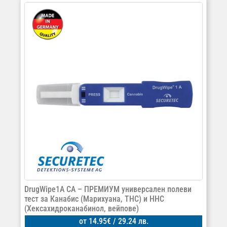
DrugWipe1A CA – ПРЕМИУМ универсален полеви
тест за Канабис (Марихуана, THC) и HHC
(Хексахидроканабинол, вейпове)
от
14.95
€
/ 29.24 лв.