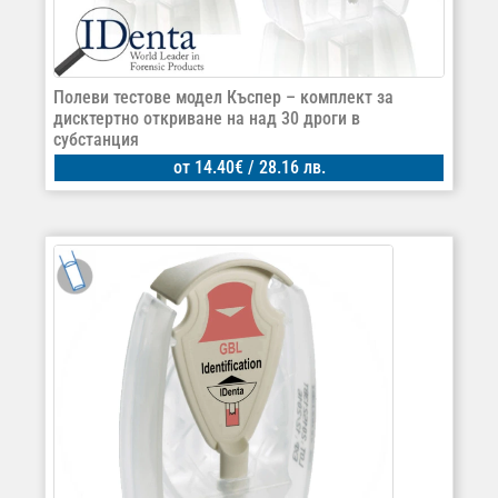
Полеви тестове модел Къспер – комплект за
дисктертно откриване на над 30 дроги в
субстанция
от
14.40
€
/ 28.16 лв.