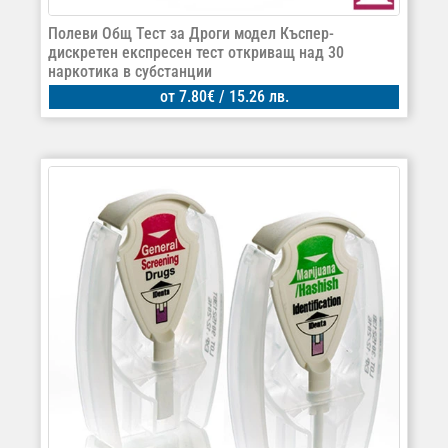
Полеви Общ Тест за Дроги модел Къспер-
дискретен експресен тест откриващ над 30
наркотика в субстанции
от
7.80
€
/ 15.26 лв.