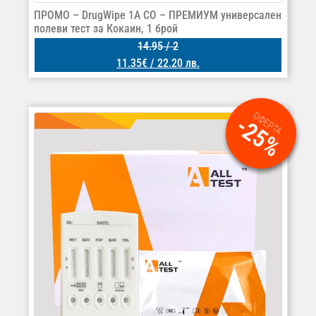
ПРОМО – DrugWipe 1A CO – ПРЕМИУМ универсален
полеви тест за Кокаин, 1 брой
14.95
/ 2
11.35
€
/ 22.20 лв.
ОФЕРТА
-25%