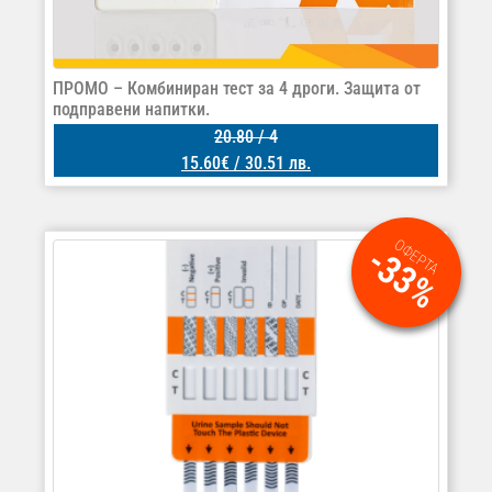
ПРОМО – Комбиниран тест за 4 дроги. Защита от
подправени напитки.
20.80
/ 4
15.60
€
/ 30.51 лв.
ОФЕРТА
-33%