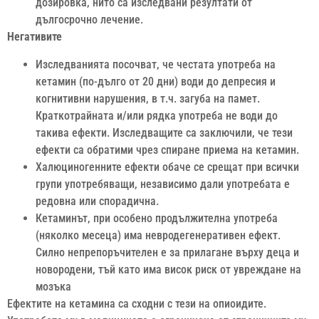
дозировка, нито са изследвани резултати от
дългосрочно лечение.
Негативите
Изследванията посочват, че честата употреба на
кетамин (по-дълго от 20 дни) води до депресия и
когнитивни нарушения, в т.ч. загуба на памет.
Краткотрайната и/или рядка употреба не води до
такива ефекти. Изследващите са заключили, че тези
ефекти са обратими чрез спиране приема на кетамин.
Халюциногенните ефекти обаче се срещат при всички
групи употребяващи, независимо дали употребата е
редовна или спорадична.
Кетаминът, при особено продължителна употреба
(няколко месеца) има невродегенеративен ефект.
Силно непрепоръчителен е за прилагане върху деца и
новородени, тъй като има висок риск от увреждане на
мозъка
Ефектите на кетамина са сходни с тези на опиоидите.