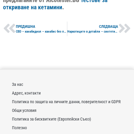
откриване на кетамини
.
ПРЕДИШНА
СЛЕДВАЩА
CBD – канабидиол – канабис без психотропен ефект
Наркотиците в детайли – синтетични канабиноиди (К2, синтетичен канабис)
За нас
Адрес, контакти
Политика по защита на личните данни, поверителност и GDPR
Общи условия
Политика за бисквитките (Европейски Съюз)
Полезно