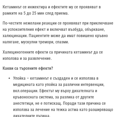
Кетаминът се инжектира и ефектите му се проявяват в
рамките на 5 до 25 мин след приема.
По-честите нежелани реакции се проявяват при приключване
на успокоителния ефект и включват възбуда, объркване,
халюцинации. Пациентите може да имат повишено кръвно
налягане, мускулни тремори, спазми.
Халюциногенните ефекти са причината кетаминът да се
използва и за развлечение.
Какви са търсените ефекти?
Упойка – кетаминът е създаден и се използва в
медицината като упойка за различни интервенции,
вкл.операции. Ефектът му върху дихателната и
кръвоносната система, за разлика от другите
анестетици, не е потискащ. Поради тази причина се
използва за лечение на тежка астма като разширяващо
дихателните пътища.