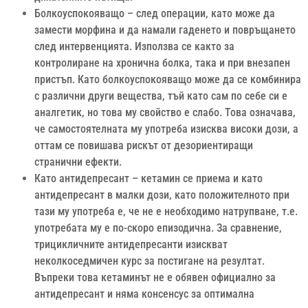
Болкоуспокояващо – след операции, като може да
замести морфина и да намали гаденето и повръщането
след интервенцията. Използва се както за
контролиране на хронична болка, така и при внезапен
пристъп. Като болкоуспокояващо може да се комбинира
с различни други вещества, тъй като сам по себе си е
аналгетик, но това му свойство е слабо. Това означава,
че самостоятелната му употреба изисква високи дози, а
оттам се повишава рискът от дезориентиращи
странични ефекти.
Като антидепресант – кетамин се приема и като
антидепресант в малки дози, като положителното при
тази му употреба е, че не е необходимо натрупване, т.е.
употребата му е по-скоро епизодична. За сравнение,
трицикличните антидепресанти изискват
неколкоседмичен курс за постигане на резултат.
Въпреки това кетаминът не е обявен официално за
антидепресант и няма консенсус за оптимална