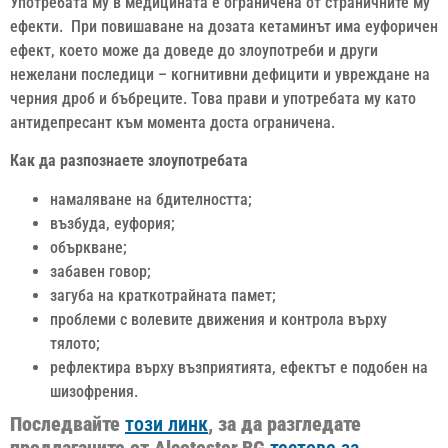
Употребата му в медицината е ограничена от страничните му
ефекти. При повишаване на дозата кетаминът има еуфоричен
ефект, което може да доведе до злоупотреби и други
нежелани последици – когнитивни дефицити и увреждане на
черния дроб и бъбреците. Това прави и употребата му като
антидепресант към момента доста ограничена.
Как да разпознаете злоупотребата
намаляване на бдителността;
възбуда, еуфория;
объркване;
забавен говор;
загуба на краткотрайната памет;
проблеми с волевите движения и контрола върху
тялото;
рефлектира върху възприятията, ефектът е подобен на
шизофрения.
Последвайте
този линк
, за да разгледате
предлаганите от Alcotester.BG
тестове за