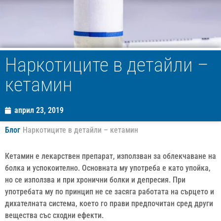
Наркотиците в детайли –
кетамин
април 23, 2019
Блог
Наркотиците в детайли – кетамин
Кетамин е лекарствен препарат, използван за облекчаване на
болка и успокоително. Основната му употреба е като упойка,
но се използва и при хронични болки и депресия. При
употребата му по принцип не се засяга работата на сърцето и
дихателната система, което го прави предпочитан сред други
вещества със сходни ефекти.