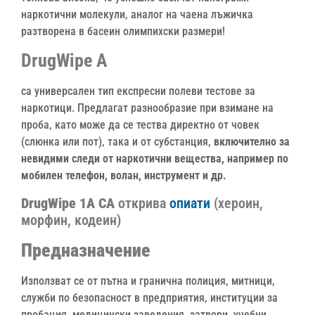
наркотични молекули, аналог на чаена лъжичка
разтворена в басеин олимпихски размери!
DrugWipe А
са универсален тип експресни полеви тестове за
наркотици. Предлагат разнообразие при взимане на
проба, като може да се тества директно от човек
(слюнка или пот), така и от субстанция,
включително за
невидими следи от наркотични вещества, например по
мобилен телефон, волан, инструмент и др.
DrugWipe 1А
CA
открива
опиати
(хероин,
морфин, кодеин)
Предназначение
Използват се от пътна и гранична полиция, митници,
служби по безопасност в предприятия, институции за
пробация, медицински заведения, затвори, учебни