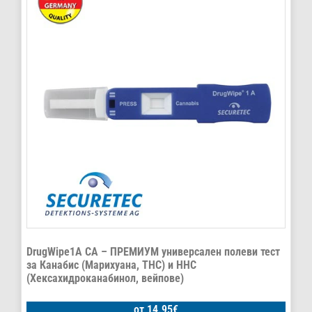
DrugWipe1A CA – ПРЕМИУМ универсален полеви тест
за Канабис (Марихуана, THC) и HHC
(Хексахидроканабинол, вейпове)
от
14.95
€