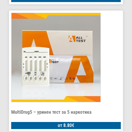
MultiDrug5 – уринен тест за 5 наркотика
от
8.80
€