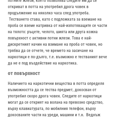
потните жлези, което позволява следите им да се
откриват в потта на употребил дрога човек в
продължение на няколко часа след употреба.
Тестването става, като с подложката за вземане на
проба се вземе натривка от най-изпотяващите се части
на тялото: ръцете, челото, шията или друга кожна
повърхност с активни потни жлези. Това е най-
дискретният начин на взимане на проба от човек, но
трябва да се отчете, че времето на засичане на
наркотици е по-дълго, т.е. възможно е тестваният вече
да не е под въздействие на наркотика.
от
повърхност
Наличието на наркотични вещества в потта определя
възможността да се тества предмет, докосван от
употребил скоро дрога човек. Следите от наркотици
могат да се открият на волана на превозно средство,
върху клавиатурата, по мобилния телефон, върху
докосваните части на уреди, машини и т.н. Веднъж