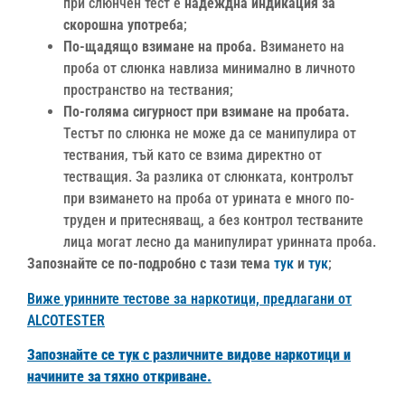
при слюнчен тест е
надеждна индикация за
скорошна употреба
;
По-щадящо взимане на проба.
Взимането на
проба от слюнка навлиза минимално в личното
пространство на тествания;
По-голяма сигурност при взимане на пробата.
Тестът по слюнка не може да се манипулира от
тествания, тъй като се взима директно от
тестващия. За разлика от слюнката, контролът
при взимането на проба от урината е много по-
труден и притесняващ, а без контрол тестваните
лица могат лесно да манипулират уринната проба.
Запознайте се по-подробно с тази тема
тук
и
тук
;
Виже уринните тестове за наркотици, предлагани от
ALCOTESTER
Запознайте се тук с различните видове наркотици и
начините за тяхно откриване.