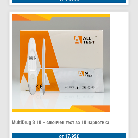
MultiDrug S 10 – слюнчен тест за 10 наркотика
от
17.95
€