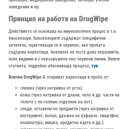
заведения и пр.
Принцип на работа на DrugWipe
Действието се основава на имунологичен процес в т.н.
биосензори. Биосензорите съдържат специфични
антитела, оцветяващи се в червено, ако пробата
съдържа наркотици. Анализът на теста дава неразмити,
ясно видими и с невъорьжено око червени линии. Вижте
статията, подробно обясняваща процеса,
тук
.
Всички DrugWipe А
откриват наркотици в проба от:
слюнка (чрез натривка от уста);
кожа (чрез натривка от длани, чело и др. части на
тялото с по-голямо отделяне на пот);
следи, оставени по предмети (чрез натривка от
инструмент, волан, дръжка на куфарче, смартфон,
клавиатура, мишка, кредитна карта и др.);