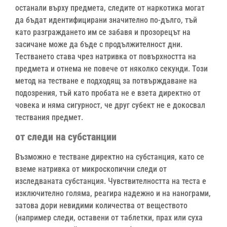
останали върху предмета, следите от наркотика могат
да бъдат идентифицирани значително по-дълго, тъй
като разграждането им се забавя и прозорецът на
засичане може да бъде с продължителност дни.
Тестването става чрез натривка от повърхността на
предмета и отнема не повече от няколко секунди. Този
метод на тестване е подходящ за потвърждаване на
подозрения, тъй като пробата не е взета директно от
човека и няма сигурност, че друг субект не е докосвал
тествания предмет.
от следи на субстанции
Възможно е тестване директно на субстанция, като се
вземе натривка от микроскопични следи от
изследваната субстанция. Чувствителността на теста е
изключително голяма, реагира надежно и на нанограми,
затова дори невидими количества от веществото
(например следи, оставени от таблетки, прах или суха