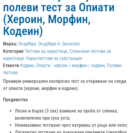
полеви тест за Опиати
(Хероин, Морфин,
Кодеин)
Марка:
DrugWipe
,
DrugWipe A
,
Securetec
Категории
Тестове за наркотици
,
Слюнчени тестове за
наркотици
,
Наркотестове за субстанция
Етикети
Кодеин
,
Опиати - хероин / морфин / кодеин
,
Полеви
тестове
Премиум универсален експресен тест за откриване на следи
от опиати (хероин, морфин и кодеин).
Предимства
Лесно и бързо (3 сек) взимане на проба от слюнка,
включително при суха уста;
Неинвазивно тестване чрез натривка от ръце или чело;
Дискретно тестване на докосвани предмети (смартфон,