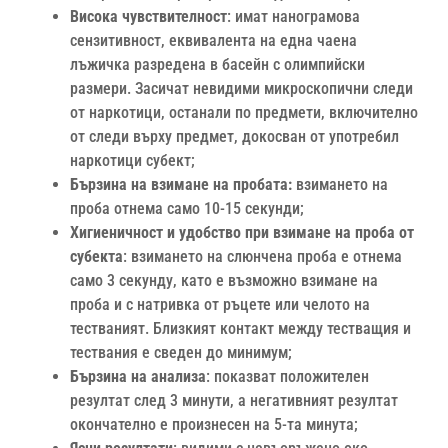
Висока чувствителност
: имат нанограмова
сензитивност, еквивалента на една чаена
лъжичка разредена в басейн с олимпийски
размери. Засичат невидими микроскопични следи
от наркотици, останали по предмети, включително
от следи върху предмет, докосван от употребил
наркотици субект;
Бързина на взимане на пробата:
взимането на
проба отнема само 10-15 секунди;
Хигиеничност и удобство при взимане на проба от
субекта
: взимането на слюнчена проба е отнема
само 3 секунду, като е възможно взимане на
проба и с натривка от ръцете или челото на
тестваният. Близкият контакт между тестващия и
тествания е сведен до минимум;
Бързина на анализа
: показват положителен
резултат след 3 минути, а негативният резултат
окончателно е произнесен на 5-та минута;