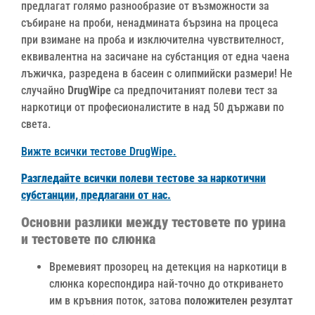
предлагат голямо разнообразие от възможности за
събиране на проби, ненадмината бързина на процеса
при взимане на проба и изключителна чувствителност,
еквивалентна на засичане на субстанция от една чаена
лъжичка, разредена в басеин с олипмийски размери! Не
случайно
DrugWipe
са предпочитаният полеви тест за
наркотици от професионалистите в над 50 държави по
света.
Вижте всички тестове DrugWipe.
Разгледайте всички полеви тестове за наркотични
субстанции, предлагани от нас.
Основни разлики между тестовете по урина
и тестовете по слюнка
Времевият прозорец на детекция на наркотици в
слюнка кореспондира най-точно до откриването
им в кръвния поток, затова
положителен резултат