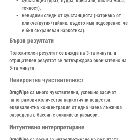
субстанция (прах, пудра, кристали, листна маса,
течност),
невидими следи от субстанцията (натривка от
пликче/кутия/тайник, където има подозрение, че
е бил съхраняван наркотика).
Бързи резултати
Положителен резултат се вижда на 3-та минута, а
отрицателен резултат се потвърждава окончателно на
5-та минута.
Невероятна чувствителност
DrugWipe
са много чувствителни, успешно засичат
нанограмови количества наркотични вещества,
еквивалентна концентрация от една чаена лъжичка
разредена в басеин с олипийски размери.
Интуитивно интерпретиране
DrugWipe
са лесни за интрепретиране на резултата