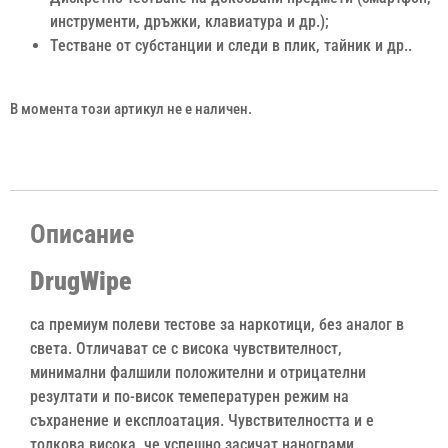
инструменти, дръжки, клавиатура и др.);
Тестване от субстанции и следи в плик, тайник и др..
В момента този артикул не е наличен.
Описание
DrugWipe
са премиум полеви тестове за наркотици, без аналог в
света. Отличават се с висока чувствителност,
минимални фалшили положителни и отрицателни
резултати и по-висок темепературен режим на
съхранение и експлоатация. Чувствителността и е
толкова висока, че успешно засичат нанограми