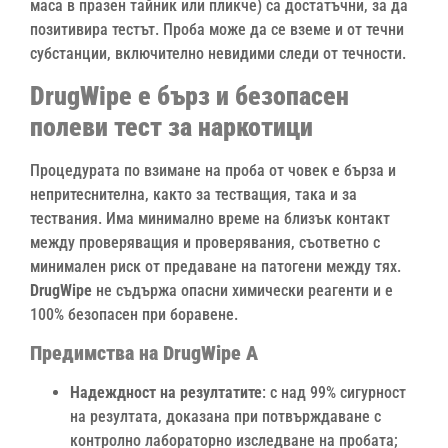
маса в празен тайник или пликче) са достатъчни, за да
позитивира тестът. Проба може да се вземе и от течни
субстанции, включително невидими следи от течности.
DrugWipe е бърз и безопасен
полеви тест за наркотици
Процедурата по взимане на проба от човек е бърза и
непритеснителна, както за тестващия, така и за
тествания. Има минимално време на близък контакт
между проверяващия и проверявания, съответно с
минимален риск от предаване на патогени между тях.
DrugWipe
не съдържа опасни химически реагенти и е
100% безопасен при боравене.
Предимства на DrugWipe A
Надеждност на резултатите
: с над 99% сигурност
на резултата, доказана при потвърждаване с
контролно лабораторно изследване на пробата;