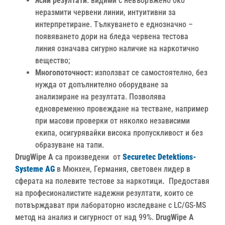
Ясни резултати
: видими с невъоръжено око
неразмити червени линии, интуитивни за
интерпретиране. Тълкуването е еднозначно –
появяването дори на бледа червена тестова
линия означава сигурно наличие на наркотично
вещество;
Многопоточност:
използват се самостоятелно, без
нужда от допълнително оборудване за
анализиране на резултата. Позволява
едновременно провеждане на тестване, например
при масови проверки от няколко независими
екипа, осигурявайки висока пропускливост и без
образуване на тапи.
DrugWipe А
са произведени от
Securetec Detektions-
Systeme AG
в Мюнхен, Германия, световен лидер в
сферата на полевите тестове за наркотици
.
Предоставя
на професионалистите надежни резултати, които се
потвърждават при лабораторно изследване с LC/GS-MS
метод на анализ и сигурност от над 99%.
DrugWipe А