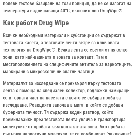
полеви тестове базирани на този принцип, да не се излагат на
температури надвишаващи 40°С, включително DrugWipe®.
Как работи Drug Wipe
Всички необходими материали и субстанции се съдържат в
тестовата касета, а тестовите ленти вътре са ключовата
технология на DrugWipe®. Всяка лента се състои от няколко
зони, като най-важната е зоната за контакт. Там е
местоположението на специфичните антитела за наркотиците,
маркирани с микроскопични златни частици.
Материалът за изследване се прехвърля върху тестовата
лента с помоща на специален колектор, подложки намиращи
се в горната част на касетата с която се събира проба за
изследване. Реакцията започва в мига, в който се добави
буферната течност. Тя съдържа воден разтвор, който
преминавайки през тестовата лента увлича и транспортира
молекулите от пробата към контактната зона. Ако пробата
съдържа наркотични молекули, те се комбинират (заключват)