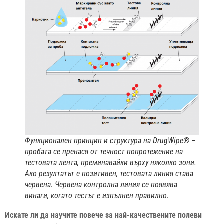
Функционален принцип и структура на DrugWipe® –
пробата се пренася от течност попротежение на
тестовата лента, преминавайки върху няколко зони.
Ако резултатът е позитивен, тестовата линия става
червена. Червена контролна линия се появява
винаги, когато тестът е изпълнен правилно.
Искате ли да научите повече за най-качествените полеви