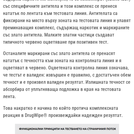
със специфичните антитела и този комплекс се пренеся
нататък по лентата към тестовата линия. Антителата са
фиксирани на място върху зоната на тестовата линия и улавят
преминаващия комплекс, съдържащ наркотик и маркираните
със злато антитела. Малките златни частици създават
типичното червено оцветяване при позитивен тест.
Останалите маркирани със злато антитела се пренасят
нататък с течността към зоната на контролната линия и я
оцветяват в червено. Оцветената контролна линия означава,
че тестът е валиден: извършен е правилно, с достатъчен обем
течност и е произвел валиден резултат. Излишната течност се
абсорбира от уплътняваща подложка в края на тестовата
лента.
Това накратко е начина по който протича комплексната
реакция в DrugWipe® произвеждайки надежден резултат.