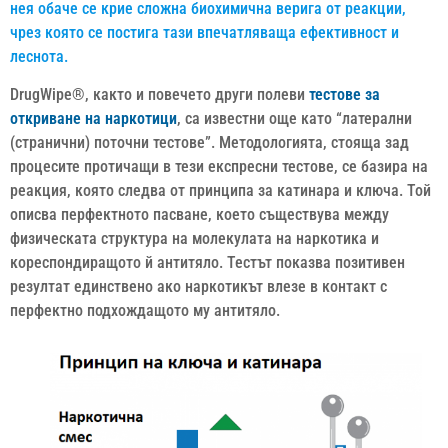
нея обаче се крие сложна биохимична верига от реакции,
чрез която се постига тази впечатляваща ефективност и
леснота.
DrugWipe®, както и повечето други полеви
тестове за
откриване на наркотици
, са известни още като “латерални
(странични) поточни тестове”. Методологията, стояща зад
процесите протичащи в тези експресни тестове, се базира на
реакция, която следва от принципа за катинара и ключа. Той
описва перфектното пасване, което съществува между
физическата структура на молекулата на наркотика и
кореспондиращото й антитяло. Тестът показва позитивен
резултат единствено ако наркотикът влезе в контакт с
перфектно подхождащото му антитяло.