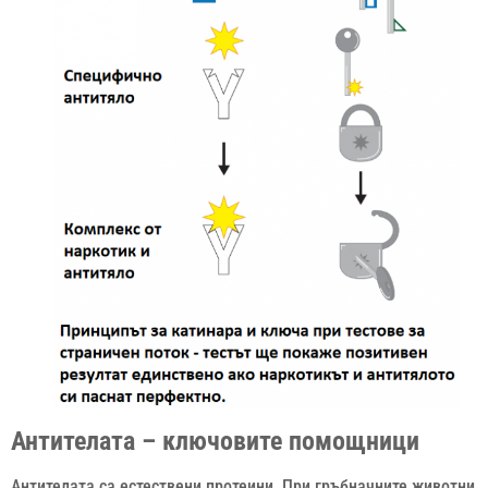
Антителата – ключовите помощници
Антителата са естествени протеини. При гръбначните животни