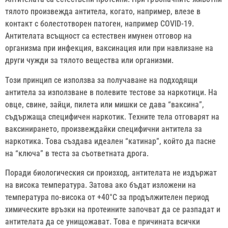
тялото произвежда антитела, когато, например, влезе в
контакт с болестотворен патоген, например COVID-19.
Антителата всъщност са естествен имунен отговор на
организма при инфекция, ваксинация или при навлизане на
други чужди за тялото вещества или организми.
Този принцип се използва за получаване на подходящи
антитела за използване в полевите тестове за наркотици. На
овце, свине, зайци, пилета или мишки се дава “ваксина”,
съдържаща специфичен наркотик. Техните тела отговарят на
ваксинирането, произвеждайки специфични антитела за
наркотика. Това създава идеален “катинар”, който да пасне
на “ключа” в теста за съответната дрога.
Поради биологическия си произход, антителата не издържат
на висока температура. Затова ако бъдат изложени на
температура по-висока от +40°С за продължителен период
химическите връзки на протеините започват да се разпадат и
антителата да се унищожават. Това е причината всички