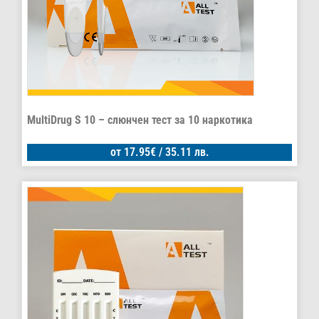
MultiDrug S 10 – слюнчен тест за 10 наркотика
от
17.95
€
/ 35.11 лв.