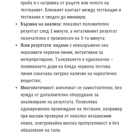
проба и с натривка от ръцете или челото на
тестваният. Близкият контакт между тестващия и
тествания е сведен до минимум;
Бързина на анализа
: показват положителен
резултат след 3 минути, а негативният резултат
окончателно е произнесен на 5-та минута;
Ясни резултати
: видими с невъоръжено око
неразмити червени линии, интуитивни за
интерпретиране. Тълкуването е еднозначно –
появяването дори на бледа червена тестова
линия означава сигурно наличие на наркотично
вещество;
Многопоточност:
използват се самостоятелно, без
нужда от допълнително оборудване за
анализиране на резултата. Позволява
едновременно провеждане на тестване, например
при масови проверки от няколко независими
екипа, осигурявайки висока пропускливост и без
образуване на тапи.