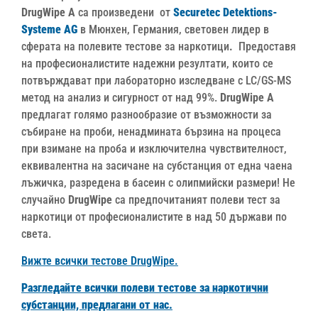
DrugWipe А
са произведени от
Securetec Detektions-
Systeme AG
в Мюнхен, Германия, световен лидер в
сферата на полевите тестове за наркотици
.
Предоставя
на професионалистите надежни резултати, които се
потвърждават при лабораторно изследване с LC/GS-MS
метод на анализ и сигурност от над 99%.
DrugWipe А
предлагат голямо разнообразие от възможности за
събиране на проби, ненадмината бързина на процеса
при взимане на проба и изключителна чувствителност,
еквивалентна на засичане на субстанция от една чаена
лъжичка, разредена в басеин с олипмийски размери! Не
случайно
DrugWipe
са предпочитаният полеви тест за
наркотици от професионалистите в над 50 държави по
света.
Вижте всички тестове DrugWipe.
Разгледайте всички полеви тестове за наркотични
субстанции, предлагани от нас.