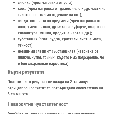
слюнка (чрез натривка от уста);
кожа (чрез натривка от длани, чело и др. части на
тялото с по-голямо отделяне на пот);
следи, оставени по предмети (чрез натривка от
инструмент, волан, дръжка на куфарче, смартфон,
клавиатура, мишка, кредитна карта и др.);
субстанция (прах, пудра, кристали, листна маса,
течност),
невидими следи от субстанцията (натривка от
пликче/кутия/тайник, където има подозрение, че
е бил съхраняван наркотика).
Бързи резултати
Положителен резултат се вижда на 3-та минута, а
отрицателен резултат се потвърждава окончателно на
5-та минута.
Невероятна чувствителност