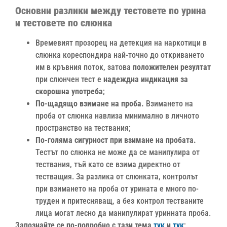
Основни разлики между тестовете по урина
и тестовете по слюнка
Времевият прозорец на детекция на наркотици в
слюнка кореспондира най-точно до откриването
им в кръвния поток, затова
положителен резултат
при слюнчен тест е
надеждна индикация за
скорошна употреба
;
По-щадящо взимане на проба.
Взимането на
проба от слюнка навлиза минимално в личното
пространство на тествания;
По-голяма сигурност при взимане на пробата.
Тестът по слюнка не може да се манипулира от
тествания, тъй като се взима директно от
тестващия. За разлика от слюнката, контролът
при взимането на проба от урината е много по-
труден и притесняващ, а без контрол тестваните
лица могат лесно да манипулират уринната проба.
Запознайте се по-подробно с тази тема
тук
и
тук
;