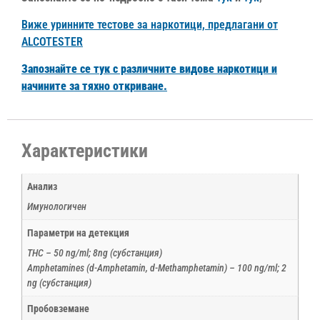
Виже уринните тестове за наркотици, предлагани от
ALCOTESTER
Запознайте се тук с различните видове наркотици и
начините за тяхно откриване.
Характеристики
Анализ
Имунологичен
Параметри на детекция
THC – 50 ng/ml; 8ng (субстанция)
Amphetamines (d-Amphetamin, d-Methamphetamin) – 100 ng/ml; 2
ng (субстанция)
Пробовземане