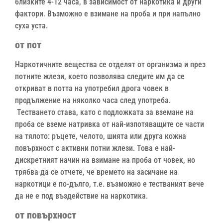
близките 4-12 часа, в зависимост от наркотика и други
фактори. Възможно е взимане на проба и при напълно
суха уста.
от пот
Наркотичните вещества се отделят от организма и през
потните жлези, което позволява следите им да се
откриват в потта на употребил дрога човек в
продължение на няколко часа след употреба.
Тестването става, като с подложката за вземане на
проба се вземе натривка от най-изпотяващите се части
на тялото: ръцете, челото, шията или друга кожна
повърхност с активни потни жлези. Това е най-
дискретният начин на взимане на проба от човек, но
трябва да се отчете, че времето на засичане на
наркотици е по-дълго, т.е. възможно е тестваният вече
да не е под въздействие на наркотика.
от
повърхност