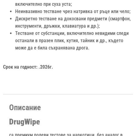
включително при суха уста;
Неинвазивно тестване чрез натривка от ръце или чело;
Дискретно тестване на докосвани предмети (смартфон,
инструменти, дръжки, клавиатура и др.);
Тестване от субстанции, включително невидими следи
останали в празен плик, кутия, тайник и др., където
може да е била съхранявана дрога.
Срок на годност: .2026г.
Описание
DrugWipe
са премиум полеви тестове за наркотици, без аналог в