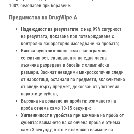
100% безопасен при боравене.
Предимства на DrugWipe A
Надеждност на резултатите
: с над 99% сигурност
на резултата, доказана при потвърждаване с
контролно лабораторно изследване на пробата;
Висока чувствителност
: имат нанограмова
сензитивност, еквивалента на една чаена
лъжичка разредена в басейн с олимпийски
размери. Засичат невидими микроскопични следи
от наркотици, останали по предмети, включително
от следи върху предмет, докосван от употребил
наркотици субект;
Бързина на взимане на пробата:
взимането на
проба отнема само 10-15 секунди;
Хигиеничност и удобство при взимане на проба от
субекта
: взимането на слюнчена проба е отнема
само 3 секунду, като е възможно взимане на