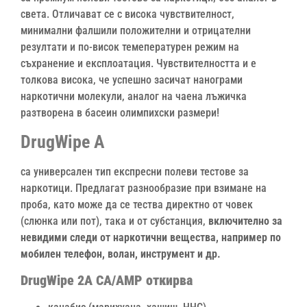
света. Отличават се с висока чувствителност,
минимални фалшили положителни и отрицателни
резултати и по-висок темепературен режим на
съхранение и експлоатация. Чувствителността и е
толкова висока, че успешно засичат нанограми
наркотични молекули, аналог на чаена лъжичка
разтворена в басеин олимпихски размери!
DrugWipe А
са универсален тип експресни полеви тестове за
наркотици. Предлагат разнообразие при взимане на
проба, като може да се тества директно от човек
(слюнка или пот), така и от субстанция,
включително за
невидими следи от наркотични вещества, например по
мобилен телефон, волан, инструмент и др.
DrugWipe 2A
CA/AMP откирва