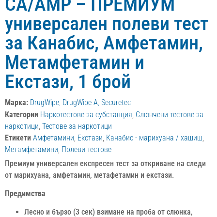
CA/AMP – ПРЕМИУМ
универсален полеви тест
за Канабис, Амфетамин,
Метамфетамин и
Екстази, 1 брой
Марка:
DrugWipe
,
DrugWipe A
,
Securetec
Категории
Наркотестове за субстанция
,
Слюнчени тестове за
наркотици
,
Тестове за наркотици
Етикети
Амфетамини
,
Екстази
,
Канабис - марихуана / хашиш
,
Метамфетамини
,
Полеви тестове
Премиум универсален експресен тест за откриване на следи
от марихуана, амфетамин, метафетамин и екстази.
Предимства
Лесно и бързо (3 сек) взимане на проба от слюнка,