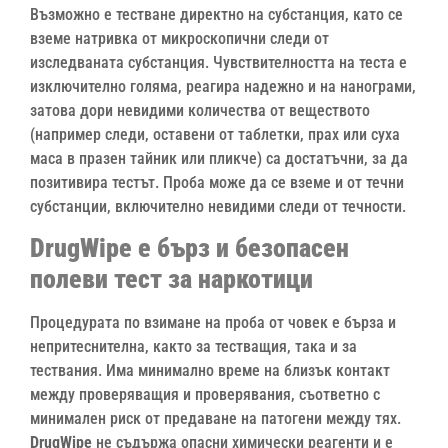
Възможно е тестване директно на субстанция, като се
вземе натривка от микроскопични следи от
изследваната субстанция. Чувствителността на теста е
изключително голяма, реагира надежно и на нанограми,
затова дори невидими количества от веществото
(например следи, оставени от таблетки, прах или суха
маса в празен тайник или пликче) са достатъчни, за да
позитивира тестът. Проба може да се вземе и от течни
субстанции, включително невидими следи от течности.
DrugWipe е бърз и безопасен
полеви тест за наркотици
Процедурата по взимане на проба от човек е бърза и
непритеснителна, както за тестващия, така и за
тествания. Има минимално време на близък контакт
между проверяващия и проверявания, съответно с
минимален риск от предаване на патогени между тях.
DrugWipe
не съдържа опасни химически реагенти и е