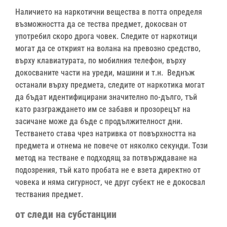
Наличието на наркотични вещества в потта определя
възможността да се тества предмет, докосван от
употребил скоро дрога човек. Следите от наркотици
могат да се открият на волана на превозно средство,
върху клавиатурата, по мобилния телефон, върху
докосваните части на уреди, машини и т.н. Веднъж
останали върху предмета, следите от наркотика могат
да бъдат идентифицирани значително по-дълго, тъй
като разграждането им се забавя и прозорецът на
засичане може да бъде с продължителност дни.
Тестването става чрез натривка от повърхността на
предмета и отнема не повече от няколко секунди. Този
метод на тестване е подходящ за потвърждаване на
подозрения, тъй като пробата не е взета директно от
човека и няма сигурност, че друг субект не е докосвал
тествания предмет.
от следи на субстанции