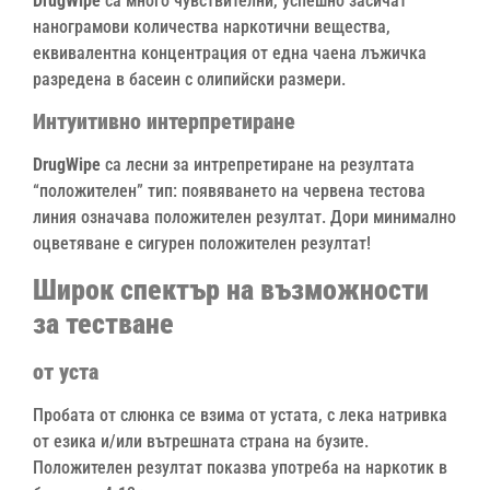
DrugWipe
са много чувствителни, успешно засичат
нанограмови количества наркотични вещества,
еквивалентна концентрация от една чаена лъжичка
разредена в басеин с олипийски размери.
Интуитивно интерпретиране
DrugWipe
са лесни за интрепретиране на резултата
“положителен” тип: появяването на червена тестова
линия означава положителен резултат. Дори минимално
оцветяване е сигурен положителен резултат!
Широк спектър на възможности
за тестване
от уста
Пробата от слюнка се взима от устата, с лека натривка
от езика и/или вътрешната страна на бузите.
Положителен резултат показва употреба на наркотик в