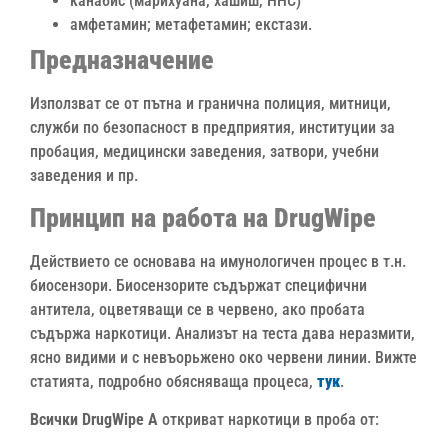
канабис (
марихуана, хашиш, HHC)
амфетамин; метафетамин
;
екстази
.
Предназначение
Използват се от пътна и гранична полиция, митници,
служби по безопасност в предприятия, институции за
пробация, медицински заведения, затвори, учебни
заведения и пр.
Принцип на работа на DrugWipe
Действието се основава на имунологичен процес в т.н.
биосензори. Биосензорите съдържат специфични
антитела, оцветяващи се в червено, ако пробата
съдържа наркотици. Анализът на теста дава неразмити,
ясно видими и с невъорьжено око червени линии. Вижте
статията, подробно обясняваща процеса,
тук
.
Всички DrugWipe А
откриват наркотици в проба от: