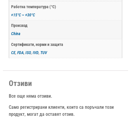
Работна температура (°С)
+15°С ~ +30°С
Произход
China
Сертификати, норми и защита
CE
,
FDA
,
ISO
,
IVD
,
TUV
Отзиви
Все още няма отзиви.
Само регистрирани клиенти, които са поръчали този
продукт, могат да оставят отзив.