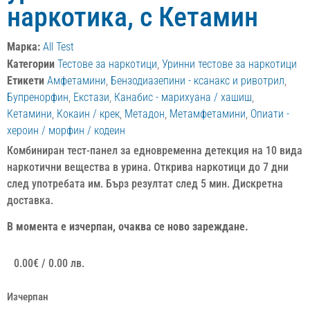
наркотика, с Кетамин
Марка:
All Test
Категории
Тестове за наркотици
,
Уринни тестове за наркотици
Етикети
Амфетамини
,
Бензодиазепини - ксанакс и ривотрил
,
Бупренорфин
,
Екстази
,
Канабис - марихуана / хашиш
,
Кетамини
,
Кокаин / крек
,
Метадон
,
Метамфетамини
,
Опиати -
хероин / морфин / кодеин
Комбиниран тест-панел за едновременна детекция на 10 вида
наркотични вещества в урина. Открива наркотици до 7 дни
след употребата им. Бърз резултат след 5 мин. Дискретна
доставка.
В момента е изчерпан, очаква се ново зареждане.
0.00
€
/ 0.00 лв.
Изчерпан