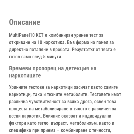
Описание
MultiPanel10 KET е комбиниран уринен тест за
откриване на 10 наркотика. Във форма на панел за
директно потапяне в пробата. Резултатът от теста е
готов само след 5 минути.
Времеви прозорец на детекция на
наркотиците
Уринните тестове за наркотици засичат както самите
наркотици, така и техните метаболити. Тестовете имат
различна чувствителност за всяка дрога, освен това
процесът на метаболизиране в тялото е различен за
всеки наркотик. Влияние оказват и индивидуални
фактори като тегло, възраст, метаболизъм, както и
специфика при приема – комбиниране с течности,