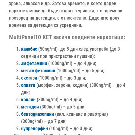
храна, алкохол и др. Затова времето, в което даден
наркотик може да бъде открит в урината, т.н. времеви
прозорец на детекция, е относително. Дадените долу
времена за детекция са усреднени.
MultiPanel10 KET засича следните наркотици:
канабис
(50ng/ml)- до 5 дни след употреба (до 3
седмици при пристрастени пушачи);
амфетамини
(1000ng/ml) – до 4 дни;
метамфетамини
(1000ng/ml) – до 5 дни;
екстази
(1000ng/ml) – до 3 дни;
опиати
(морфин, хероин, кодеин) (300ng/ml) – до 4
дни;
кокаин
(300ng/ml) – до 4 дни;
метадон
(300ng/ml) – до 5 дни;
бензодиазепини
(вкл. ксанакс и ривотрил)
(300ng/ml) – до 7 дни;
бупренорфин
(10ng/ml) – до 3 дни;