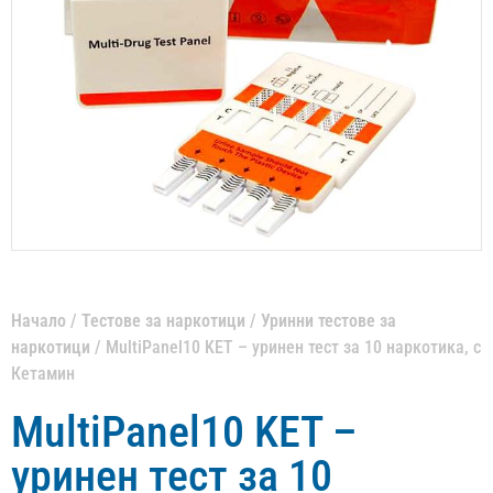
Начало
/
Тестове за наркотици
/
Уринни тестове за
наркотици
/ MultiPanel10 KET – уринен тест за 10 наркотика, с
Кетамин
MultiPanel10 KET –
уринен тест за 10