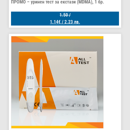
ПРОМО – уринен тест за екстази (MDMA), 1 бр.
1.50
/
1.14
€
/ 2.23 лв.