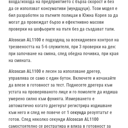
входа/изхода на предприятието с бърза скорост и без
да се използват консумативи (мундщуци). Този модел е
бил разработен за пътните полицаи в Южна Корея за да
могат да провеждат бързо и ефектнивно масови
проверки на шофьорите на пътя без да създават тапи.
Alcoscan AL1100
е подходящ за всекидневен контрол на
трезвеността на 5-6 служителя, при 3 проверки на ден:
при започване на смяна, след обедна почивка, при края
на смяната.
Alcoscan AL1100
е лесен за използване дрегер,
управлява се само с един бутон. Включете и изчакайте
да влезе в готовност за тест. Поднесете дрегера към
устата на проверяваното лице и го помолете да издиша
умерено силно към фунията. Измерването е
автоматично когато дрегерът регистрира издишване
към него и след не повече от
1 секунда
резултатът е
готов. След няколко секунди
Alcoscan AL1100
самостоятелно се рестратира и влиза в готовност за