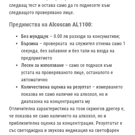
следващ тест и остава само да го поднесете към
следващото проверявано лице.
Предимства на
Alcoscan AL1100
:
Без мундщук
– 0.00 лв разходи за консумативи;
Бързина
– проверката на служител отнема само 1
секунда, без забавяне и без тапи на входа на
предприятието
Лесен за използване
– само се поднася към
устата на проверяваното лице, останалото е
автоматично
Количествена оценка на резултат
– измерването
показва не само наличие на алкохол, но и
диапазона на концентрацията му
Отличителна характеристика на този скрингов дрегер е,
че показва не само наличието на алкохол, но и
приблизителна оценка за концентграция. Резултатът е
със светодиодна и звукова индикация на светофарен