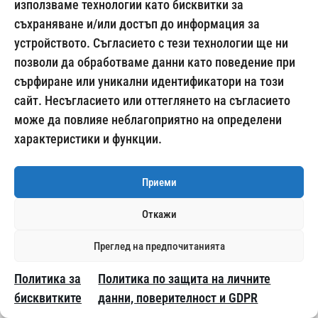
използваме технологии като бисквитки за
съхраняване и/или достъп до информация за
устройството. Съгласието с тези технологии ще ни
позволи да обработваме данни като поведение при
сърфиране или уникални идентификатори на този
сайт. Несъгласието или оттеглянето на съгласието
може да повлияе неблагоприятно на определени
характеристики и функции.
ALCOGRAN AG125 – ТОП дрегер, двуцветен
дисплей
Приеми
99.95
€
Откажи
Преглед на предпочитанията
Политика за
Политика по защита на личните
бисквитките
данни, поверителност и GDPR