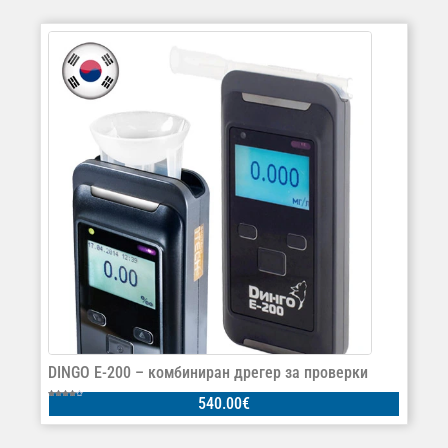
DINGO E-200 – комбиниран дрегер за проверки
540.00
€
Оценено
на
4.00
от 5