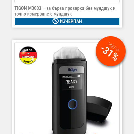
TIGON М3003 – за бърза проверка без мундщук и
точно измерване с мундщук
ИЗЧЕРПАН
ОФЕРТА
-31%