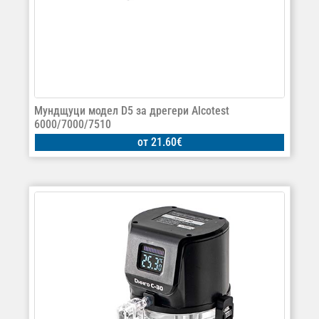
Mундщуци модел D5 за дрегери Alcotest
6000/7000/7510
от
21.60
€