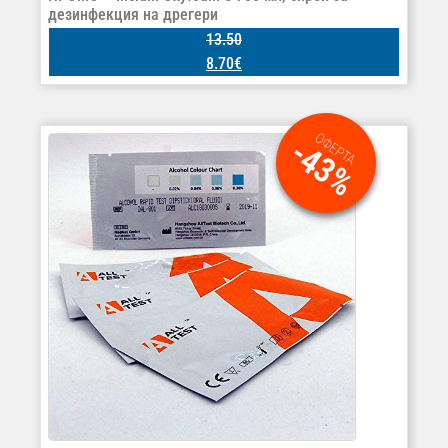
дезинфекция на дрегери
13.50
8.70
€
ОФЕРТА
-43%