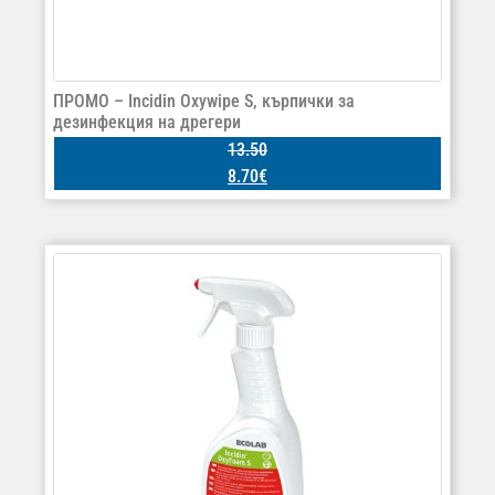
ПРОМО – Incidin Oxywipe S, кърпички за
дезинфекция на дрегери
13.50
8.70
€