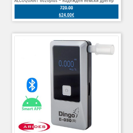
ALCOQUANT 6020plus – надежден немски дрегер
720.00
624.00
€