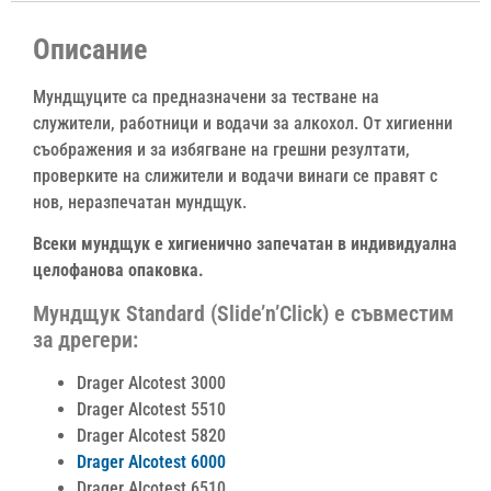
Описание
Мундщуците са предназначени за тестване на
служители, работници и водачи за алкохол. От хигиенни
съображения и за избягване на грешни резултати,
проверките на слижители и водачи винаги се правят с
нов, неразпечатан мундщук.
Всеки мундщук е хигиенично запечатан в индивидуална
целофанова опаковка.
Мундщук Standard (Slide’n’Click) е съвместим
за дрегери:
Drager Alcotest 3000
Drager Alcotest 5510
Drager Alcotest 5820
Drager Alcotest 6000
Drager Alcotest 6510