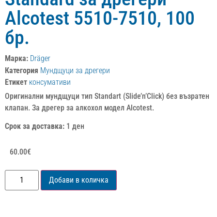
Alcotest 5510-7510, 100
бр.
Марка:
Dräger
Категория
Мундщуци за дрегери
Етикет
консумативи
Оригинални мундщуци тип Standart (Slide’n’Click) без възратен
клапан. За дрегер за алкохол модел Alcotest.
Срок за доставка:
1 ден
60.00
€
Добави в количка