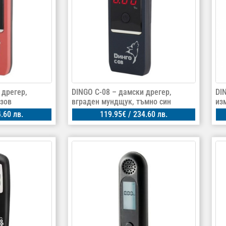
 дрегер,
DINGO C-08 – дамски дрегер,
DI
зов
вграден мундщук, тъмно син
из
.60 лв.
119.95
€
/ 234.60 лв.