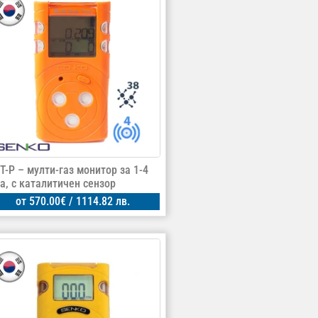
T-P – мулти-газ монитор за 1-4
за, с каталитичен сензор
от
570.00
€
/ 1114.82 лв.