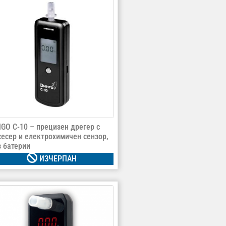
NGO C-10 – прецизен дрегер с
сесер и електрохимичен сензор,
з батерии
ИЗЧЕРПАН