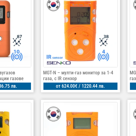
двугазов
MGT-N – мулти-газ монитор за 1-4
MG
ации газове
газа, с IR сензор
га
86.75 лв.
от
624.00
€
/ 1220.44 лв.