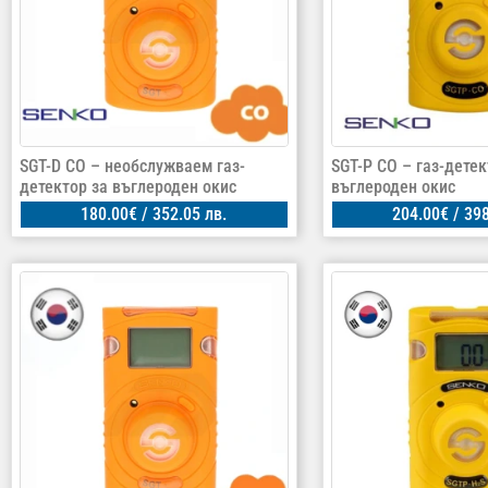
SGT-D CO – необслужваем газ-
SGT-P CO – газ-детек
детектор за въглероден окис
въглероден окис
180.00
€
/ 352.05 лв.
204.00
€
/ 398