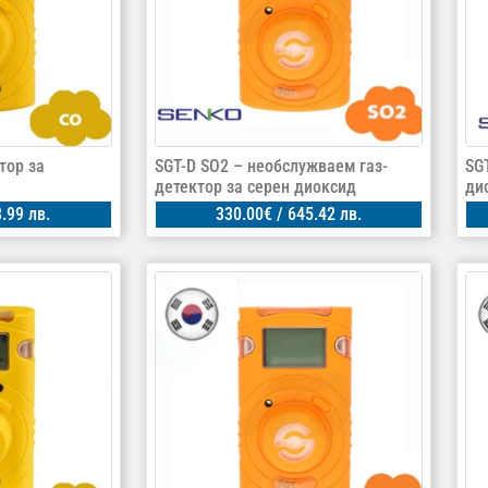
тор за
SGT-D SO2 – необслужваем газ-
SG
детектор за серен диоксид
ди
.99 лв.
330.00
€
/ 645.42 лв.