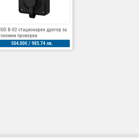
NGO B-02 стационарен дрегер за
тономни проверки
504.00
€
/ 985.74 лв.