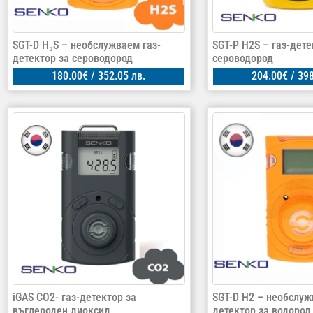
SGT-D H₂S – необслужваем газ-
SGT-P H2S – газ-дете
детектор за сероводород
сероводород
180.00
€
/ 352.05 лв.
204.00
€
/ 398
iGAS CO2- газ-детектор за
SGT-D H2 – необслуж
въглероден диоксид
детектор за водород