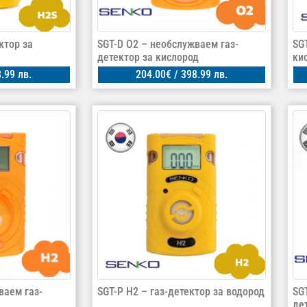
ктор за
SGT-D O2 – необслужваем газ-
SG
детектор за кислород
ки
.99 лв.
204.00
€
/ 398.99 лв.
ваем газ-
SGT-P H2 – газ-детектор за водород
SG
де