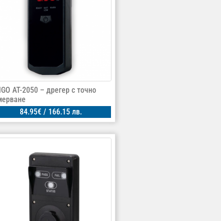
NGO AT-2050 – дрегер с точно
мерване
84.95
€
/ 166.15 лв.