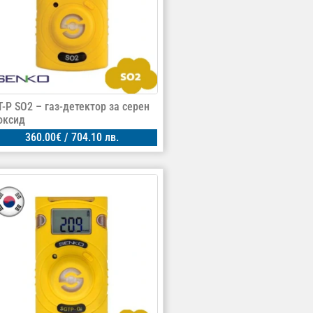
T-P SO2 – газ-детектор за серен
оксид
360.00
€
/ 704.10 лв.