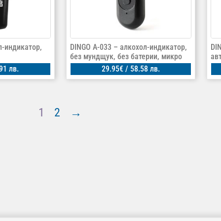
л-индикатор,
DINGO A-033 – алкохол-индикатор,
DI
без мундщук, без батерии, микро
ав
91 лв.
29.95
€
/ 58.58 лв.
1
2
→