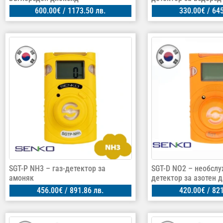
600.00
€
/ 1173.50 лв.
330.00
€
/ 645
SGT-P NH3 – газ-детектор за
SGT-D NO2 – необслу
амоняк
детектор за азотен 
456.00
€
/ 891.86 лв.
420.00
€
/ 821