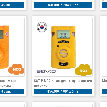
.42 лв.
360.00
€
/ 704.10 лв.
жваем газ-
SGT-P NO2 – газ-детектор за азотен
Мо
диоксид
двуокис
.45 лв.
456.00
€
/ 891.86 лв.