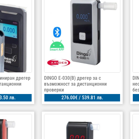
иниран дрегер
DINGO E-030(B) дрегер за с
DI
станционни
възможност за дистанционни
не
проверки
бе
3.50 лв.
276.00
€
/ 539.81 лв.