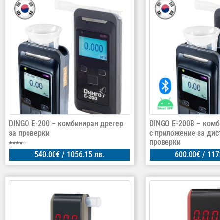
DINGO E-200 – комбиниран дрегер
DINGO E-200B – комб
за проверки
с приложение за ди
проверки
Оценено
на
540.00
€
/ 1056.15 лв.
600.00
€
/ 117
4.00
от 5