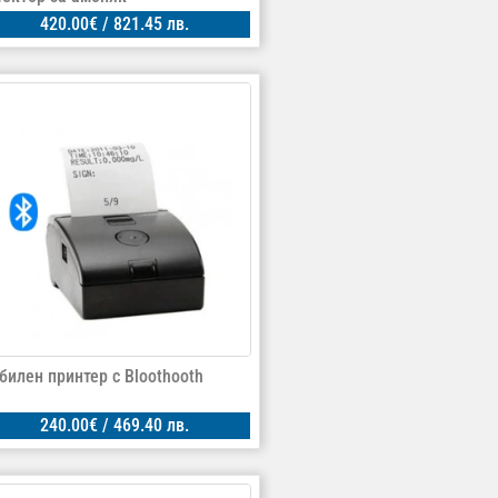
420.00
€
/ 821.45 лв.
билен принтер с Bloothooth
240.00
€
/ 469.40 лв.