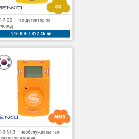
T-P O2 – газ-детектор за
слород
216.00
€
/ 422.46 лв.
T-D NH3 – необслужваем газ-
тектор за амоняк