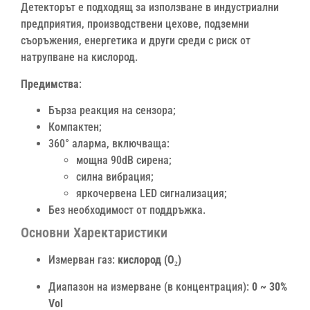
Детекторът е подходящ за използване в индустриални
предприятия, производствени цехове, подземни
съоръжения, енергетика и други среди с риск от
натрупване на кислород.
Предимства
:
Бърза реакция на сензора;
Компактен;
360° аларма, включваща:
мощна 90dB сирена;
силна вибрация;
яркочервена LED сигнализация;
Без необходимост от поддръжка.
Основни Харектаристики
Измерван газ:
кислород (O₂)
Диапазон на измерване (в концентрация):
0 ~ 30%
Vol