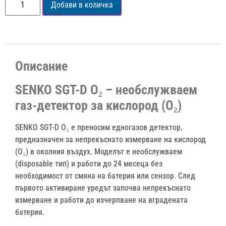
Добави в количка
Описание
SENKO SGT-D O₂ – необслужваем
газ-детектор за кислород (O₂)
SENKO SGT-D O₂ е преносим едногазов детектор,
предназначен за непрекъснато измерване на кислород
(O₂) в околния въздух. Моделът е необслужваем
(disposable тип) и работи до 24 месеца без
необходимост от смяна на батерия или сензор. След
първото активиране уредът започва непрекъснато
измерване и работи до изчерпване на вградената
батерия.