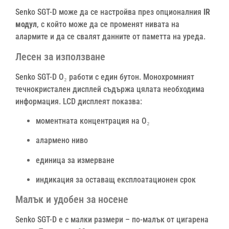
Senko SGT-D може да се настройва през опционалния
IR
модул
, с който може да се променят нивата на
алармите и да се свалят данните от паметта на уреда.
Лесен за използване
Senko SGT-D O₂ работи с един бутон. Монохромният
течнокристален дисплей съдържа цялата необходима
информация. LCD дисплеят показва:
моментната концентрация на O₂
алармено ниво
единица за измерване
индикация за оставащ експлоатационен срок
Малък и удобен за носене
Senko SGT-D е с малки размери – по-малък от цигарена