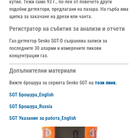
кутия. Тежи само 93 г., по-лек от повечето други
подобни детектори, предлагани на пазара. На гърба има
щипка за закачане на дрехи или чанта.
Регистратор на събития за анализи и отчети
Газ-детектор Senko SGT-D съхранява записи за
последните 30 аларми и измерените пикови
концентрации газ.
Допълнителни материали
Вижте брошура за серията Senko SGT на
този линк
.
SGT Брошура_English
SGT Брошура_Russia
SGT Указание за работа_English
Видео