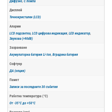
Дифузно
,
С помпа
Дисплей
Течнокристален (LCD)
Аларми
LCD подсветка
,
LCD цифрова индикация
,
LED индикатор
,
Звукова (>90dB)
Захранване
Акумулаторна батерия Li-Ion
,
Вградена батерия
Софтуер
ДА (опция)
Памет
Записи за последните 30 събития
Работна температура (°С)
От -35°С до +50°С