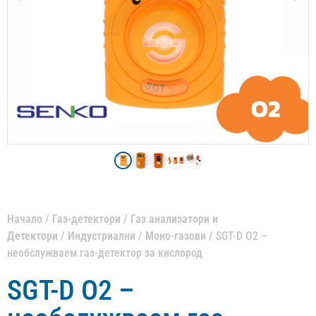
Начало
/
Газ-детектори
/
Газ анализатори и
Детектори
/
Индустриални
/
Моно-газови
/ SGT-D O2 –
необслужваем газ-детектор за кислород
SGT-D O2 –