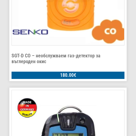
SGT-D CO – необслужваем газ-детектор за
въглероден окис
180.00
€