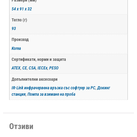
Размери (мм)
54 x 91 x 32
Тегло (г)
93
Произход
Korea
Сертификати, норми и защита
ATEX
,
CE
,
CSA
,
IECEx
,
PESO
Допълнителни аксесоари
IR-Link инфрачервена връзка със софтуер за PC
,
Докинг
станция
,
Помпа за взимане на проба
Отзиви