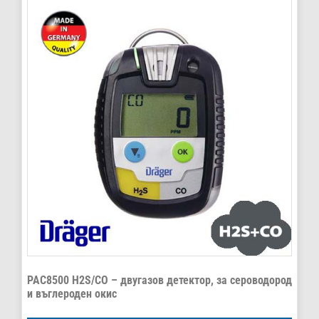
PAC8500 H2S/CO – двугазов детектор, за сероводород
и въглероден окис