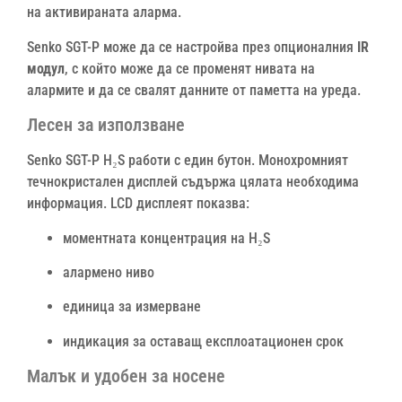
на активираната аларма.
Senko SGT-P може да се настройва през опционалния
IR
модул
, с който може да се променят нивата на
алармите и да се свалят данните от паметта на уреда.
Лесен за използване
Senko SGT-P H₂S работи с един бутон. Монохромният
течнокристален дисплей съдържа цялата необходима
информация. LCD дисплеят показва:
моментната концентрация на H₂S
алармено ниво
единица за измерване
индикация за оставащ експлоатационен срок
Малък и удобен за носене