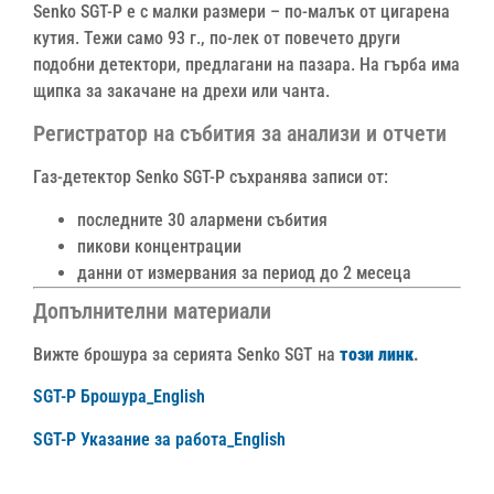
Senko SGT-P е с малки размери – по-малък от цигарена
кутия. Тежи само 93 г., по-лек от повечето други
подобни детектори, предлагани на пазара. На гърба има
щипка за закачане на дрехи или чанта.
Регистратор на събития за анализи и отчети
Газ-детектор Senko SGT-P съхранява записи от:
последните 30 алармени събития
пикови концентрации
данни от измервания за период до 2 месеца
Допълнителни материали
Вижте брошура за серията Senko SGT на
този линк
.
SGT-P Брошура_English
SGT-P Указание за работа_English