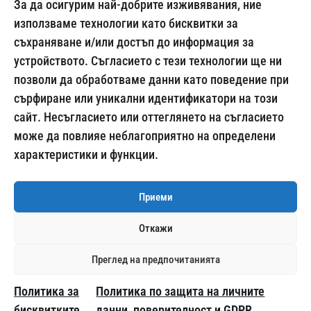
За да осигурим най-добрите изживявания, ние
използваме технологии като бисквитки за
съхраняване и/или достъп до информация за
024500269
устройството. Съгласието с тези технологии ще ни
позволи да обработваме данни като поведение при
сърфиране или уникални идентификатори на този
сайт. Несъгласието или оттеглянето на съгласието
Начини на плащане:
може да повлияе неблагоприятно на определени
характеристики и функции.
Приеми
Откажи
Доставка с:
Преглед на предпочитанията
Добави в количка
Политика за
Политика по защита на личните
204.00
€
/ 398.99 лв.
© 2014 – 2026
ALCOTESTER.BG
бисквитките
данни, поверителност и GDPR