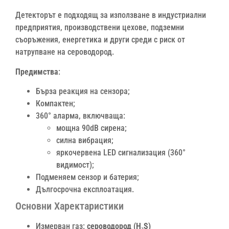
Детекторът е подходящ за използване в индустриални
предприятия, производствени цехове, подземни
съоръжения, енергетика и други среди с риск от
натрупване на сероводород.
Предимства
:
Бърза реакция на сензора;
Компактен;
360° аларма, включваща:
мощна 90dB сирена;
силна вибрация;
яркочервена LED сигнализация (360°
видимост);
Подменяем сензор и батерия;
Дългосрочна експлоатация.
Основни Харектаристики
Измерван газ:
сероводород (H₂S)