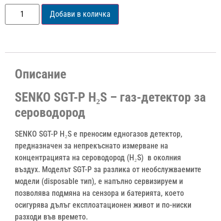
Добави в количка
Описание
SENKO SGT-P H₂S – газ-детектор за
сероводород
SENKO SGT-P H₂S е преносим едногазов детектор,
предназначен за непрекъснато измерване на
концентрацията на сероводород (H₂S) в околния
въздух. Моделът SGT-P за разлика от необслужваемите
модели (disposable тип), е напълно сервизируем и
позволява подмяна на сензора и батерията, което
осигурява дълъг експлоатационен живот и по-ниски
разходи във времето.