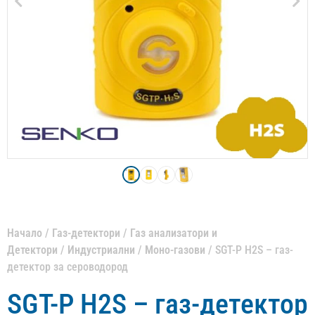
Начало
/
Газ-детектори
/
Газ анализатори и
Детектори
/
Индустриални
/
Моно-газови
/ SGT-P H2S – газ-
детектор за сероводород
SGT-P H2S – газ-детектор