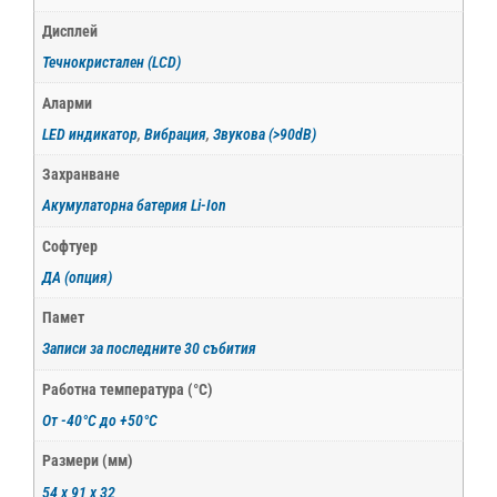
Дисплей
Течнокристален (LCD)
Аларми
LED индикатор
,
Вибрация
,
Звукова (>90dB)
Захранване
Акумулаторна батерия Li-Ion
Софтуер
ДА (опция)
Памет
Записи за последните 30 събития
Работна температура (°С)
От -40°С до +50°С
Размери (мм)
54 x 91 x 32