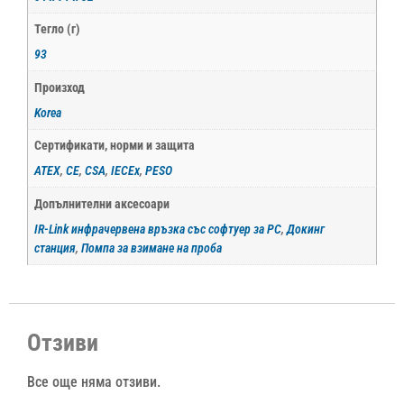
Тегло (г)
93
Произход
Korea
Сертификати, норми и защита
ATEX
,
CE
,
CSA
,
IECEx
,
PESO
Допълнителни аксесоари
IR-Link инфрачервена връзка със софтуер за PC
,
Докинг
станция
,
Помпа за взимане на проба
Отзиви
Все още няма отзиви.