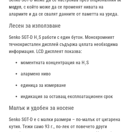
модул
, с който може да се променят нивата на
алармите и да се свалят данните от паметта на уреда.
Лесен за използване
Senko SGT-D H₂S работи с един бутон. Монохромният
течнокристален дисплей съдържа цялата необходима
информация. LCD дисплеят показва:
моментната концентрация на H₂S
алармено ниво
единица за измерване
индикация за оставащ експлоатационен срок
Малък и удобен за носене
Senko SGT-D е с малки размери – по-малък от цигарена
кутия. Тежи само 93 г., по-лек от повечето други