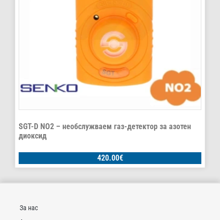
SGT-D NO2 – необслужваем газ-детектор за азотен
диоксид
420.00
€
За нас