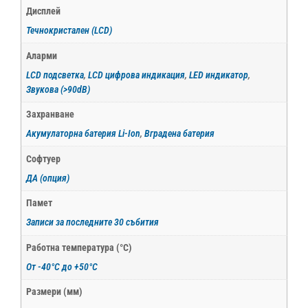
Дисплей
Течнокристален (LCD)
Аларми
LCD подсветка
,
LCD цифрова индикация
,
LED индикатор
,
Звукова (>90dB)
Захранване
Акумулаторна батерия Li-Ion
,
Вградена батерия
Софтуер
ДА (опция)
Памет
Записи за последните 30 събития
Работна температура (°С)
От -40°С до +50°С
Размери (мм)