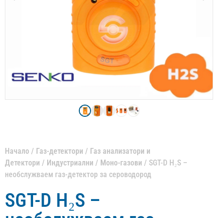
Начало
/
Газ-детектори
/
Газ анализатори и
Детектори
/
Индустриални
/
Моно-газови
/ SGT-D H₂S –
необслужваем газ-детектор за сероводород
SGT-D H₂S –