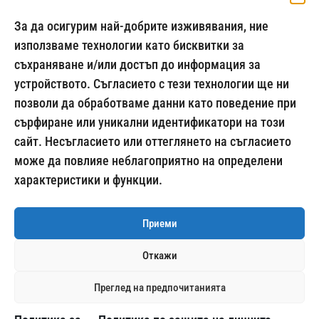
За да осигурим най-добрите изживявания, ние
използваме технологии като бисквитки за
съхраняване и/или достъп до информация за
024500269
устройството. Съгласието с тези технологии ще ни
позволи да обработваме данни като поведение при
сърфиране или уникални идентификатори на този
сайт. Несъгласието или оттеглянето на съгласието
Начини на плащане:
може да повлияе неблагоприятно на определени
характеристики и функции.
Приеми
Откажи
Доставка с:
Преглед на предпочитанията
Добави в количка