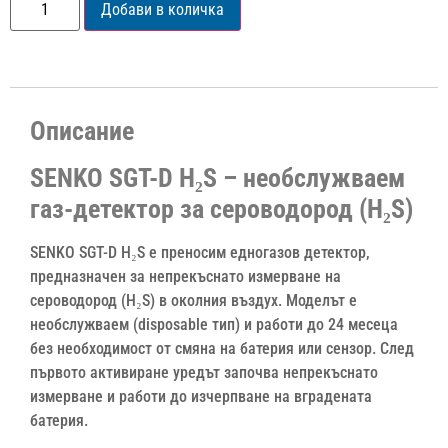
Добави в количка
Описание
SENKO SGT-D H₂S – необслужваем
газ-детектор за сероводород (H₂S)
SENKO SGT-D H₂S е преносим едногазов детектор,
предназначен за непрекъснато измерване на
сероводород (H₂S) в околния въздух. Моделът е
необслужваем (disposable тип) и работи до 24 месеца
без необходимост от смяна на батерия или сензор. След
първото активиране уредът започва непрекъснато
измерване и работи до изчерпване на вградената
батерия.