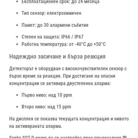
Експлоатационен срок: до 24 месеца
Тип сензор: електрохимичен
Памет: до 30 алармени събития
Степен на защита: IP66 / IP67
Работна температура: от -40°C до +50°C
Надеждно засичане и бърза реакция
Детекторът е оборудван с високочувствителен сензор с
бързо време за реакция. При достигане на опасни
концентрации се активира двустепенна аларма:
Първо ниво: над 10 ppm
Второ ниво: над 15 ppm
На дисплея се показва текущата концентрация и нивото
на активираната аларма.
Senko SGT-D може да се настройва през опционалния
IR