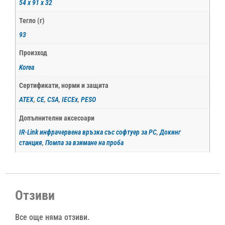
54 x 91 x 32
Тегло (г)
93
Произход
Korea
Сертификати, норми и защита
ATEX
,
CE
,
CSA
,
IECEx
,
PESO
Допълнителни аксесоари
IR-Link инфрачервена връзка със софтуер за PC
,
Докинг
станция
,
Помпа за взимане на проба
Отзиви
Все още няма отзиви.