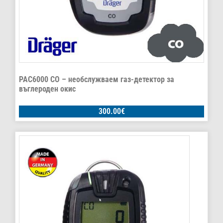
PAC6000 CO – необслужваем газ-детектор за
въглероден окис
300.00
€