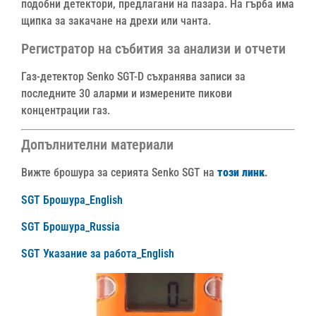
подобни детектори, предлагани на пазара. На гърба има
щипка за закачане на дрехи или чанта.
Регистратор на събития за анализи и отчети
Газ-детектор Senko SGT-D съхранява записи за
последните 30 аларми и измерените пикови
концентрации газ.
Допълнителни материали
Вижте брошура за серията Senko SGT на
този линк
.
SGT Брошура_English
SGT Брошура_Russia
SGT Указание за работа_English
Видео