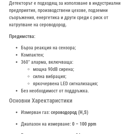
Детекторът е подходящ за използване в индустриални
предприятия, производствени цехове, подземни
съоръжения, енергетика и други среди с риск от
натрупване на сероводород.
Предимства
:
Бърза реакция на сензора;
Компактен;
360° аларма, включваща:
мощна 90dB сирена;
силна вибрация;
яркочервена LED сигнализация;
Без необходимост от поддръжка.
Основни Харектаристики
Измерван газ:
сероводород (H₂S)
Диапазон на измерване:
0 – 100 ppm