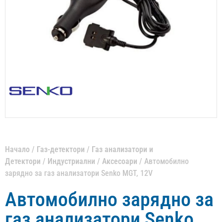
Начало
/
Газ-детектори
/
Газ анализатори и
Детектори
/
Индустриални
/
Аксесоари
/ Автомобилно
зарядно за газ анализатори Senko MGT, 12V
Автомобилно зарядно за
газ анализатори Senko