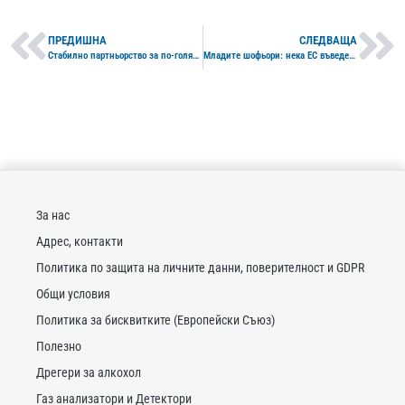
ПРЕДИШНА
СЛЕДВАЩА
Стабилно партньорство за по-голяма безопасност на пътя
Младите шофьори: нека ЕС въведе нулева толерантност към шофиране под влияние на алкохол, както и стъпкова шофьорска книжка
За нас
Адрес, контакти
Политика по защита на личните данни, поверителност и GDPR
Общи условия
Политика за бисквитките (Европейски Съюз)
Полезно
Дрегери за алкохол
Газ анализатори и Детектори