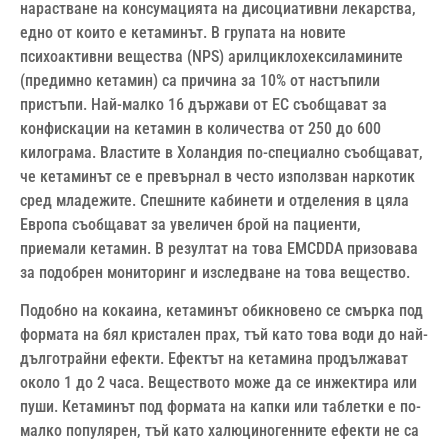
нарастване на консумацията на дисоциативни лекарства,
едно от които е кетаминът. В групата на новите
психоактивни вещества (NPS) арилциклохексиламините
(предимно кетамин) са причина за 10% от настъпили
пристъпи. Най-малко 16 държави от ЕС съобщават за
конфискации на кетамин в количества от 250 до 600
килограма. Властите в Холандия по-специално съобщават,
че кетаминът се е превърнал в често използван наркотик
сред младежите. Спешните кабинети и отделения в цяла
Европа съобщават за увеличен брой на пациенти,
приемали кетамин. В резултат на това EMCDDA призовава
за подобрен мониторинг и изследване на това вещество.
Подобно на кокаина, кетаминът обикновено се смърка под
формата на бял кристален прах, тъй като това води до най-
дълготрайни ефекти. Ефектът на кетамина продължават
около 1 до 2 часа. Веществото може да се инжектира или
пуши. Кетаминът под формата на капки или таблетки е по-
малко популярен, тъй като халюциногенните ефекти не са