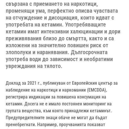
свързана с приемането на наркотици,
променящи ума, перфектно описва чувствата
на отчуждение и дисоциация, които идват с
употребата на кетамин. Употребяващите
кетамин имат интензивни халюцинации и дори
преживявания близо до смъртта, както и са
изложени на значително повишен риск от
злополуки и наранявания. Дългосрочната
употреба води до зависимост и необратими
увреждания на тялото.
Доклад за 2021 г., публикуван от Европейския център за
наблюдение на наркотици и наркомании (EMCDDA),
регистрира индикации за повишена консумация на
кетамин. Досега не е имало постоянен мониторинг на
групата вещества, към която принадлежи кетаминът.
Предупредителните знаци обаче не могат да бъдат
пренебрегнати. Например, проучванията показват