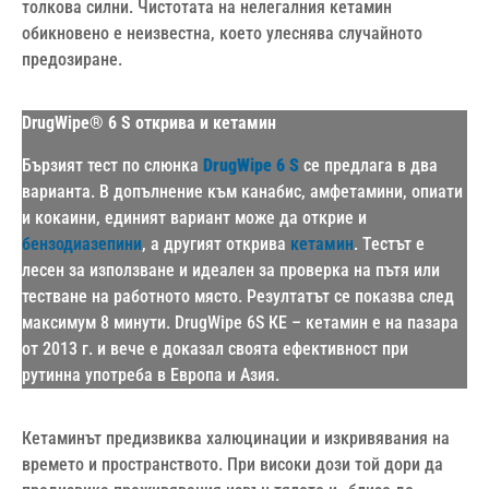
толкова силни. Чистотата на нелегалния кетамин
обикновено е неизвестна, което улеснява случайното
предозиране.
DrugWipe® 6 S открива и кетамин
Бързият тест по слюнка
DrugWipe 6 S
се предлага в два
варианта. В допълнение към канабис, амфетамини, опиати
и кокаини, единият вариант може да открие и
бензодиазепини
, а другият открива
кетамин
. Тестът е
лесен за използване и идеален за проверка на пътя или
тестване на работното място. Резултатът се показва след
максимум 8 минути. DrugWipe 6S КЕ – кетамин е на пазара
от 2013 г. и вече е доказал своята ефективност при
рутинна употреба в Европа и Азия.
Кетаминът предизвиква халюцинации и изкривявания на
времето и пространството. При високи дози той дори да