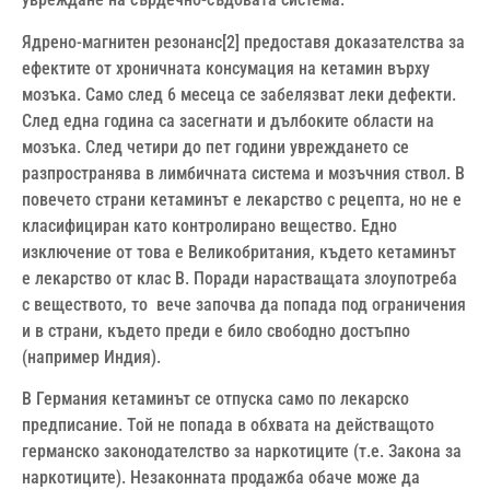
Ядрено-магнитен резонанс[2] предоставя доказателства за
ефектите от хроничната консумация на кетамин върху
мозъка. Само след 6 месеца се забелязват леки дефекти.
След една година са засегнати и дълбоките области на
мозъка. След четири до пет години увреждането се
разпространява в лимбичната система и мозъчния ствол. В
повечето страни кетаминът е лекарство с рецепта, но не е
класифициран като контролирано вещество. Едно
изключение от това е Великобритания, където кетаминът
е лекарство от клас B. Поради нарастващата злоупотреба
с веществото, то вече започва да попада под ограничения
и в страни, където преди е било свободно достъпно
(например Индия).
В Германия кетаминът се отпуска само по лекарско
предписание. Той не попада в обхвата на действащото
германско законодателство за наркотиците (т.е. Закона за
наркотиците). Незаконната продажба обаче може да