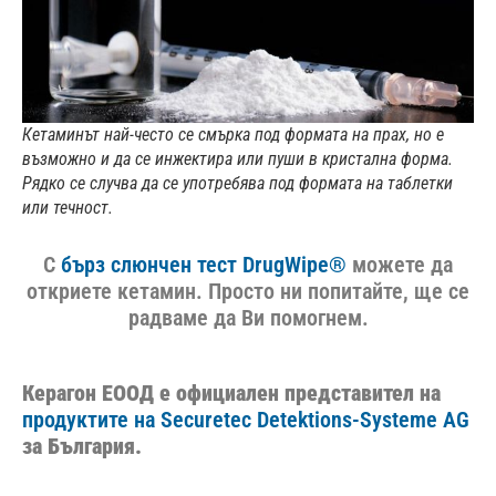
Кетаминът най-често се смърка под формата на прах, но е
възможно и да се инжектира или пуши в кристална форма.
Рядко се случва да се употребява под формата на таблетки
или течност.
С
бърз слюнчен тест DrugWipe®
можете да
откриете кетамин. Просто ни попитайте, ще се
радваме да Ви помогнем.
Керагон ЕООД е официален представител на
продуктите на Securetec Detektions-Systeme AG
за България.