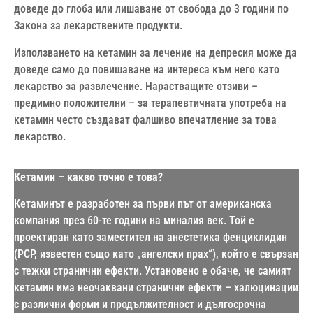
доведе до глоба или лишаване от свобода до 3 години по
Закона за лекарствените продукти.
Използването на кетамин за лечение на депресия може да
доведе само до повишаване на интереса към него като
лекарство за развлечение. Нарастващите отзиви –
предимно положителни – за терапевтичната употреба на
кетамин често създават фалшиво впечатление за това
лекарство.
Кетамин – какво точно е това?
Кетаминът е разработен за първи път от американска
компания през 60-те години на миналия век. Той е
проектиран като заместител на анестетика фенциклидин
(PCP, известен също като „ангелски прах“), който е свързан
с тежки странични ефекти. Установено е обаче, че самият
кетамин има неочаквани странични ефекти – халюцинации
с различни форми и продължителност и дългосрочна