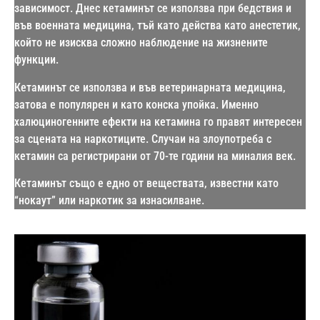
зависимост. Днес кетаминът се използва при бедствия и
във военната медицина, тъй като действа като анестетик,
който не изисква сложно наблюдение на жизнените
функции.
Кетаминът се използва и във ветеринарната медицина,
затова е популярен и като конска упойка. Именно
халюциногенните ефекти на кетамина го правят интересен
за сцената на наркотиците. Случаи на злоупотреба с
кетамин са регистрирани от 70-те години на миналия век.
Кетаминът също е едно от веществата, известни като
“нокаут” или наркотик за изнасилване.