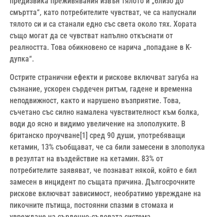
предизвика преживявания извън тялото и „близо до
смъртта“, като потребителите чувстват, че са напуснали
тялото си и са станали едно със света около тях. Хората
също могат да се чувстват напълно откъснати от
реалността. Това обикновено се нарича „попадане в K-
дупка“.
Острите странични ефекти и рискове включват загуба на
съзнание, ускорен сърдечен ритъм, гадене и временна
неподвижност, както и нарушено възприятие. Това,
съчетано със силно намалена чувствителност към болка,
води до ясно и видимо увеличение на злополуките. В
британско проучване[1] сред 90 души, употребяващи
кетамин, 13% съобщават, че са били замесени в злополука
в резултат на въздействие на кетамин. 83% от
потребителите заявяват, че познават някой, който е бил
замесен в инцидент по същата причина. Дългосрочните
рискове включват зависимост, необратимо увреждане на
пикочните пътища, постоянни спазми в стомаха и
увреждане на сърдечно-съдовата система.