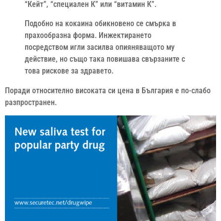
“Кейт”, “специален К” или “витамин К”.
Подобно на кокаина обикновено се смърка в
прахообразна форма. Инжектирането
посредством игли засилва опияняващото му
действие, но също така повишава свързаните с
това рискове за здравето.
Поради относително високата си цена в България е по-слабо
разпространен.