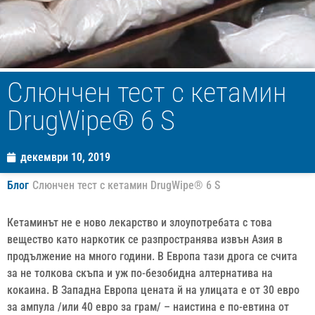
Слюнчен тест с кетамин
DrugWipe® 6 S
декември 10, 2019
Блог
Слюнчен тест с кетамин DrugWipe® 6 S
Кетаминът не е ново лекарство и злоупотребата с това
вещество като наркотик се разпространява извън Азия в
продължение на много години. В Европа тази дрога се счита
за не толкова скъпа и уж по-безобидна алтернатива на
кокаина. В Западна Европа цената й на улицата е от 30 евро
за ампула /или 40 евро за грам/ – наистина е по-евтина от