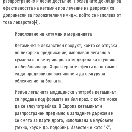
разпространено и лесно достъпно. Последните доклади за
ефективността на кетамин при лечение на депресия са
допринесли за положителния имидж, който се използва от
това лекарство[4].
Използване на кетамин в медицината
Кетаминът е лекарствен продукт, който се отпуска
по лекарско предписание, използван легално в
хуманната и ветеринарната медицина като упойка
и обезболяващо. Характерните ефекти на кетамин
са да предизвиква заспиване и да осигурява
облекчение на болката.
Извън легалната медицинска употреба кетаминът
се продава под формата на бял прах, с който може
да се злоупотребява. В Европа кетаминът е
разпространен предимно в западните държави и
се смята за парти дрога, използвана в клубовете
(техно, хаус и др. подобни). Известен е като “K”,