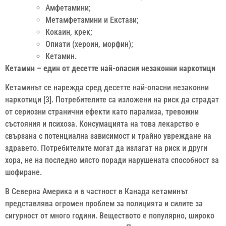
Амфетамини;
Метамфетамини и Екстази;
Кокаин, крек;
Опиати (хероин, морфин);
Кетамин.
Кетамин – един от десетте най-опасни незаконни наркотици
Кетаминът се нарежда сред десетте най-опасни незаконни
наркотици [3]. Потребителите са изложени на риск да страдат
от сериозни странични ефекти като парализа, тревожни
състояния и психоза. Консумацията на това лекарство е
свързана с потенциална зависимост и трайно увреждане на
здравето. Потребителите могат да излагат на риск и други
хора, не на последно място поради нарушената способност за
шофиране.
В Северна Америка и в частност в Канада кетаминът
представлява огромен проблем за полицията и силите за
сигурност от много години. Веществото е популярно, широко