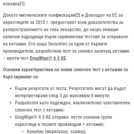
кокаина[1].
Докато митническите конфискации[2] и Докладът на ЕС за
наркотиците за 2012 г. предоставят ясни доказателства за
разпространението на това лекарство, до скоро нямаше
налични подходящи бързи скринингови тестове за откриване
на кетамин. Ето защо Securetec са едни от първите
производители, разработили тест за слюнка засичащ кетамин
– мулти-тест
DrugWipe® 6 S КЕ
.
Основни характеристики на новия слюнчен тест с кетамин за
бърз скрининг са:
Бързи резултати от теста: Резултатите могат да бъдат
интерпретирани след 3 до максимум 8 минути;
Разработен като надежден, изключително чувствителен
слюнчен тест с кетамин;
DrugWipe® 6 S КЕ открива петте основни групи
наркотици и техните производни + кетамин:
Канабис (марихуана, хашиш);