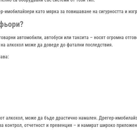
р-имобилайзери като мярка за повишаване на сигурността и изгр
офьори?
оварни автомобили, автобуси или таксита – носят огромна отгов
 на алкохол може да доведе до фатални последствия.
тава:
 от алкохол, може да бъде драстично намален. Дрегер-имобилайзе
 за контрол, отчетност и превенция – и намират широко приложе