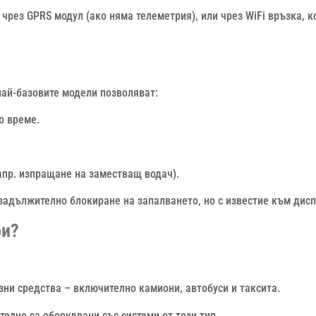
 чрез GPRS модул (ако няма телеметрия), или чрез WiFi връзка, к
най-базовите модели позволяват:
о време.
пр. изпращане на заместващ водач).
задължително блокиране на запалването, но с известие към дис
ри?
зни средства – включително камиони, автобуси и таксита.
лно са оборудвани със системи от този тип.