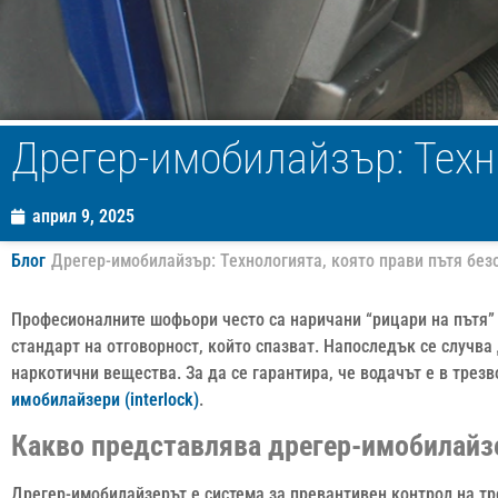
Дрегер-имобилайзър: Техн
април 9, 2025
Блог
Дрегер-имобилайзър: Технологията, която прави пътя без
Професионалните шофьори често са наричани “рицари на пътя” 
стандарт на отговорност, който спазват. Напоследък се случва
наркотични вещества. За да се гарантира, че водачът е в трез
имобилайзери (interlock)
.
Какво представлява дрегер-имобилайз
Дрегер-имобилайзерът е система за превантивен контрол на тр