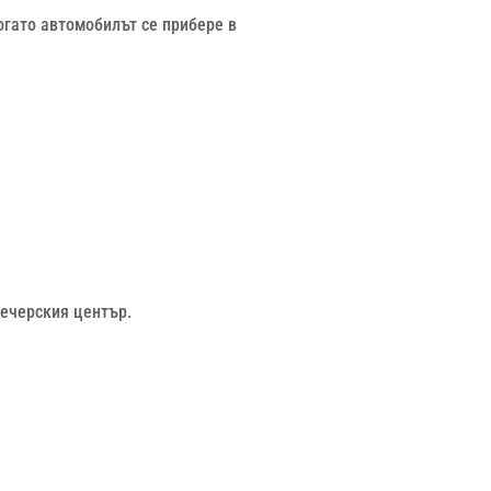
огато автомобилът се прибере в
печерския център.