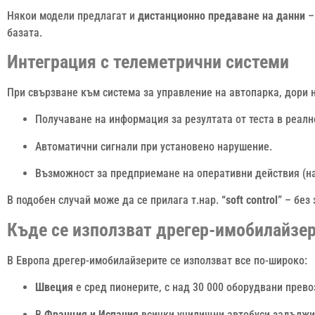
Някои модели предлагат и
дистанционно предаване на данни
–
базата.
Интеграция с телеметрични системи
При свързване към система за управление на автопарка, дори 
Получаване на информация за резултата от теста в реалн
Автоматични сигнали при установено нарушение.
Възможност за предприемане на оперативни действия (на
В подобен случай може да се прилага т.нар.
“soft control”
– без 
Къде се използват дрегер-имобилайзе
В Европа дрегер-имобилайзерите се използват все по-широко:
Швеция
е сред пионерите, с над 30 000 оборудвани прево
В
Франция и Испания
всички училищни автобуси задължите