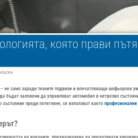
ологията, която прави пътя
опасен
– не само заради техните подвизи и впечатляващи шофьорски ум
 да бъдат заловени да управляват автомобил в нетрезво състоян
во състояние преди потегляне, се използват както
професионални
ерът?
езвеността на водачите, предназначена да предотврати управле