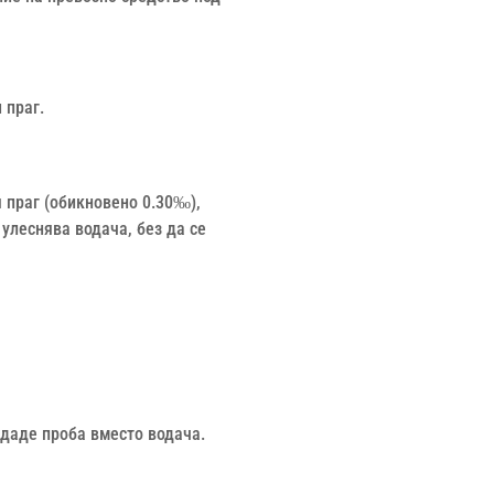
 праг.
я праг (обикновено 0.30‰),
 улеснява водача, без да се
 даде проба вместо водача.