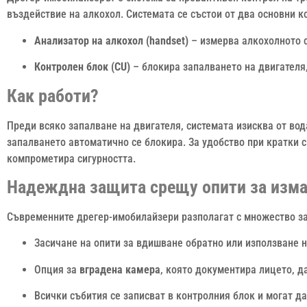
въздействие на алкохол. Системата се състои от два основни к
Анализатор на алкохол (handset)
– измерва алкохолното 
Контролен блок (CU)
– блокира запалването на двигателя,
Как работи?
Преди всяко запалване на двигателя, системата изисква от вод
запалването автоматично се блокира. За удобство при кратки сп
компрометира сигурността.
Надеждна защита срещу опити за изм
Съвременните дрегер-имобилайзери разполагат с множество за
Засичане на опити за вдишване обратно или използване 
Опция за
вградена камера
, която документира лицето, д
Всички събития се записват в контролния блок и могат да