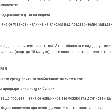
омпонента:
съдържание в дъха на водача.
 ако се установи наличие на алкохол над предварително зададен
ача да направи тест за алкохол. Ако стойността е над допустими
ирания (напр. до 15 минути), не се изисква повторен тест – това
ама
щити срещу опити за заобикаляне на системата:
на предварително надути балони.
аващо пробата – така се елиминира възможността друг човек да
 бъдат извлечени при необходимост – за отчетност и анализ.