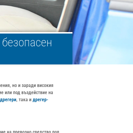
 безопасен
ения, но и заради високия
ие или под въздействие на
 дрегери
, така и
дрегер-
ние на превозно средство под