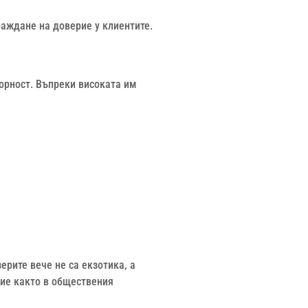
аждане на доверие у клиентите.
орност. Въпреки високата им
рите вече не са екзотика, а
ние както в обществения