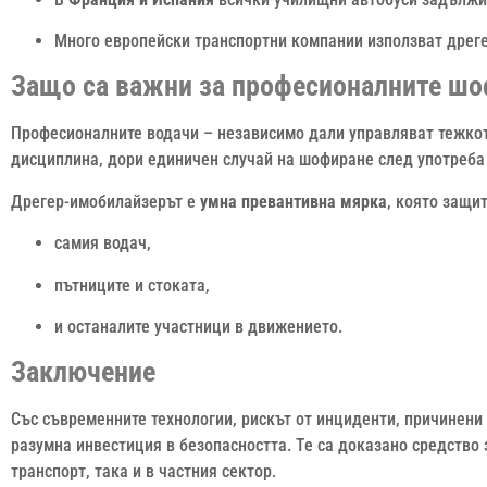
Много европейски транспортни компании използват дреге
Защо са важни за професионалните ш
Професионалните водачи – независимо дали управляват тежкот
дисциплина, дори единичен случай на шофиране след употреба
Дрегер-имобилайзерът е
умна превантивна мярка
, която защи
самия водач,
пътниците и стоката,
и останалите участници в движението.
Заключение
Със съвременните технологии, рискът от инциденти, причинени
разумна инвестиция в безопасността. Те са доказано средство
транспорт, така и в частния сектор.