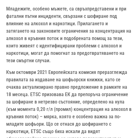
Младежите, особено мъжете, са свръхпредставени и при
фатални пътни инциденти, свързани с шофиране под
влияние на алкохол и наркотици. Прилагането и
затягането на законовите ограничения за концентрация на
алкохол в кръвния поток и подобрената помощ за тези,
които живеят с идентифицирани проблеми с алкохол и
наркотици, могат да помогнат за предотвратяването на
тези смъртни случаи.
Към октомври 2021 Европейската комисия преразглежда
правилата за издаване на шофьорски книжки, като се
очаква актуализирано правно предложение в рамките на
18 месеца. ETSC призовава ЕК да препоръча ограничение
за шофиране в нетрезво състояние, определено на нула
(към момента 0,20 г/л (промил) концентрация на алкохол в
кръвния поток) – мярка, която е особено важна за по-
младите шофьори. Що се отнася до шофирането с
наркотици, ETSC също биха искали да видят