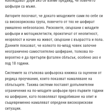
наблюдават дори ако се вземе предвид, че повечето
шофьори са мъже.
Авторите посочват, че докато младежите сами по себе си
са високорискова група, повечето от тях не шофират
умишлено небезопасно. Рисковете, свързани с младите
шофьори и мотоциклетисти, произтичат от неопитност,
незрялост и начин на живот, свързани с възрастта и пола.
Данните показват, че колкото по-млад човек започне
неограничено самостоятелно шофиране, толкова по-
вероятно е да претърпи фатален сблъсък, особено ако е
под 18 години.
Системите за стъпкова шофьорска книжка са оценени от
редица проучвания, които показват намаляване на
сблъсъците. Такива системи поставят допълнителни
ограничения на по-младите шофьори през първите години
на шофиране, като позволяват придобиване на опит и
същевременно намаляват опредени високорискови
ситуации.