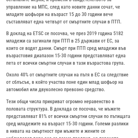
управление на МПС, след като новите данни сочат, че
младите шофьори на възраст 15 до 30 години вече
съставляват една четвърт от смъртните случаи в ПТП.
В доклад на ETSC се посочва, че през 2019 година 5182
младежи са загинали при ПТП в 25 държави от ЕС, за
които се водят данни. Смърт при ПТП сред младежи във
възрастовия диапазон 15-30 години представляват една
пета от всички смъртни случаи в тази възрастова група.
Около 40% от смъртните случаи на пътя в ЕС са следствие
от сблъсък, в който участва поне един млад шофьор на
автомобил или двуколесно превозно средство.
Тези общи числа прикриват огромно неравенство в
половата структура. В доклада се посочва, че мъжете
представляват 81% от всички смъртни случаи по пътищата
сред младежите на възраст 15-30 години. Големи разлики
в нивата на смъртност при мъжете и жените се