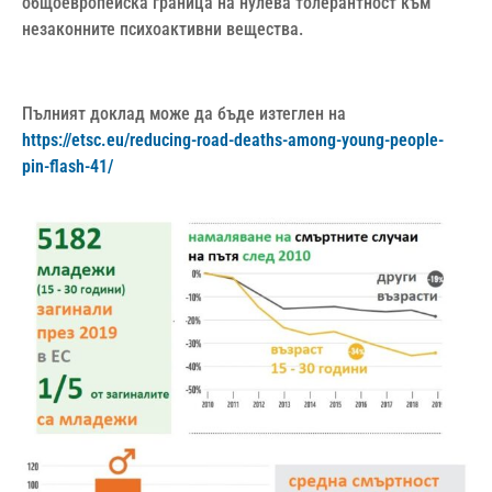
общоевропейска граница на нулева толерантност към
незаконните психоактивни вещества.
Пълният доклад може да бъде изтеглен на
https://etsc.eu/reducing-road-deaths-among-young-people-
pin-flash-41/