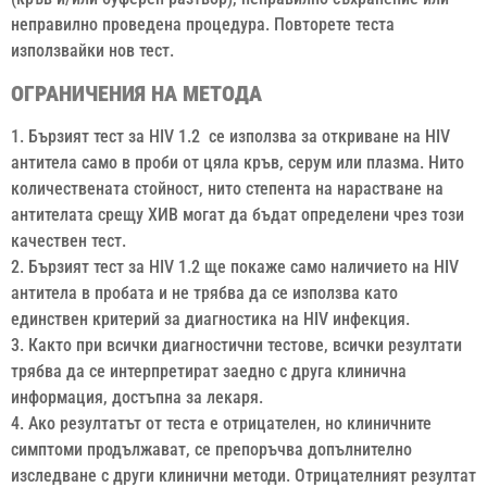
неправилно проведена процедура. Повторете теста
използвайки нов тест.
ОГРАНИЧЕНИЯ НА МЕТОДА
1. Бързият тест за HIV 1.2 се използва за откриване на HIV
антитела само в проби от цяла кръв, серум или плазма. Нито
количествената стойност, нито степента на нарастване на
антителата срещу ХИВ могат да бъдат определени чрез този
качествен тест.
2. Бързият тест за HIV 1.2 ще покаже само наличието на HIV
антитела в пробата и не трябва да се използва като
единствен критерий за диагностика на HIV инфекция.
3. Както при всички диагностични тестове, всички резултати
трябва да се интерпретират заедно с друга клинична
информация, достъпна за лекаря.
4. Ако резултатът от теста е отрицателен, но клиничните
симптоми продължават, се препоръчва допълнително
изследване с други клинични методи. Отрицателният резултат