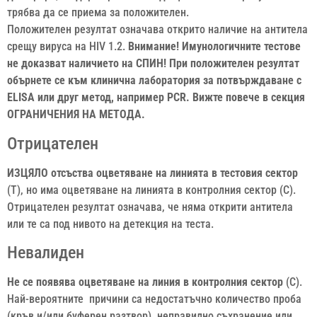
трябва да се приема за положителен.
Положителен резултат означава открито наличие на антитела
срещу вируса на HIV 1.2.
Внимание! Имунологичните тестове
не доказват наличието на СПИН! При положителен резултат
обърнете се към клинична лаборатория за потвърждаване с
ELISA или друг метод, например PCR. Вижте повече в секция
ОГРАНИЧЕНИЯ НА МЕТОДА.
Отрицателен
ИЗЦЯЛО отсъства оцветяване на линията в тестовия сектор
(Т), но има оцветяване на линията в контролния сектор (С).
Отрицателен резултат означава, че няма открити антитела
или те са под нивото на детекция на теста.
Невалиден
Не се появява оцветяване на линия в контролния сектор
(С).
Най-вероятните причини са недостатъчно количество проба
(кръв и/или буферен разтвор), неправилно съхранение или