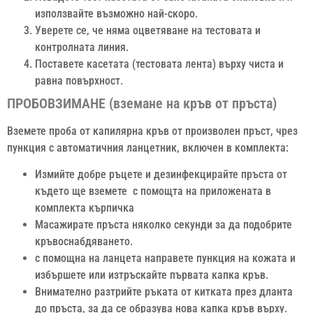
използвайте възможно най-скоро.
Уверете се, че няма оцветяване на тестовата и
контролната линия.
Поставете касетата (тестовата лента) върху чиста и
равна повърхност.
ПРОБОВЗИМАНЕ (вземане на кръв от пръста)
Вземете проба от капилярна кръв от произволен пръст, чрез
пункция с автоматичния ланцетник, включен в комплекта:
Измийте добре ръцете и дезинфекцирайте пръста от
където ще вземете с помощта на приложената в
комплекта кърпичка
Масажирате пръста няколко секунди за да подобрите
кръвоснабдяването.
с помощна на ланцета направете пункция на кожата и
избършете или изтръскайте първата капка кръв.
Внимателно разтрийте ръката от китката през дланта
до пръста, за да се образува нова капка кръв върху.