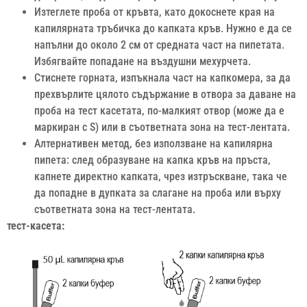
Изтеглете проба от кръвта, като докоснете края на
капилярната тръбичка до капката кръв. Нужно е да се
напълни до около 2 см от средната част на пипетата.
Избягвайте попадане на въздушни мехурчета.
Стиснете горната, изпъкнала част на капкомера, за да
прехвърлите цялото съдържание в отвора за даване на
проба на тест касетата, по-малкият отвор (може да е
маркиран с S) или в съответната зона на тест-лентата.
Алтернативен метод, без използване на капилярна
пипета: след образуване на капка кръв на пръста,
капнете директно капката, чрез изтръскване, така че
да попадне в дупката за слагане на проба или върху
съответната зона на тест-лентата.
тест-касета: