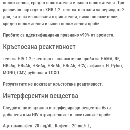
положителна, средно положителна и силно положителна. Три
различни партиди от ХИВ 1.2 тест са тествани за период от 3
дни, като са използвани отрицателни, ниско положителни,
средно положителни и силно положителни проби.
Пробите са идентифицирани правилно >99% от времето.
Кръстосана реактивност
тест за HIV 1.2 е тестван с положителни проби за HAMA, RF,
HBsAg, HBsAb, HBeAg, HBeAb, HBcAb, HCV, сифилис, H. Pylori,
MONO, CMV, рубеола и TOXO.
Резултатите не показват кръстосана реактивност.
Интерферентни вещества
Следните потенциално интерфериращи вещества бяха
добавени към HIV отрицателните и позитивните проби:
Ацетаминофен: 20 mg/dL, Кофеин: 20 mg/dL,