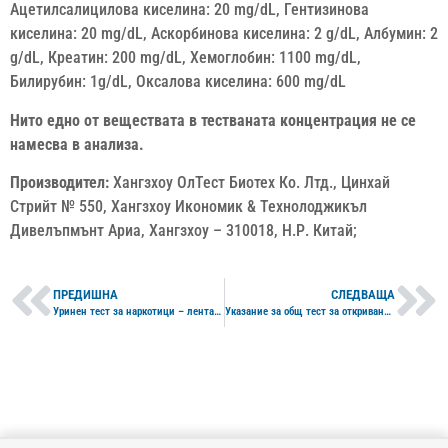
Ацетилсалицилова киселина: 20 mg/dL, Гентизинова
киселина: 20 mg/dL, Аскорбинова киселина: 2 g/dL, Албумин: 2
g/dL, Креатин: 200 mg/dL, Хемоглобин: 1100 mg/dL,
Билирубин: 1g/dL, Оксалова киселина: 600 mg/dL
Нито едно от веществата в тестваната концентрация не се
намесва в анализа.
Производител:
Хангзхоу ОлТест Биотех Ко. Лтд., Цинхай
Стрийт № 550, Хангзхоу Икономик & Технолоджикъл
Дивелъпмънт Ариа, Хангзхоу – 310018, Н.Р. Китай;
ПРЕДИШНА
СЛЕДВАЩА
Уринен тест за наркотици – лента – указание за употреба
Указание за общ тест за откриване на наркотици Cusper General Screening Drugs