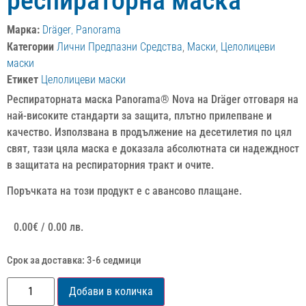
респираторна маска
Марка:
Dräger
,
Panorama
Категории
Лични Предпазни Средства
,
Маски
,
Целолицеви
маски
Етикет
Целолицеви маски
Респираторната маска Panorama® Nova на Dräger отговаря на
най-високите стандарти за защита, плътно прилепване и
качество. Използвана в продължение на десетилетия по цял
свят, тази цяла маска е доказала абсолютната си надеждност
в защитата на респираторния тракт и очите.
Поръчката на този продукт е с авансово плащане.
0.00
€
/ 0.00 лв.
Срок за доставка: 3-6 седмици
Добави в количка