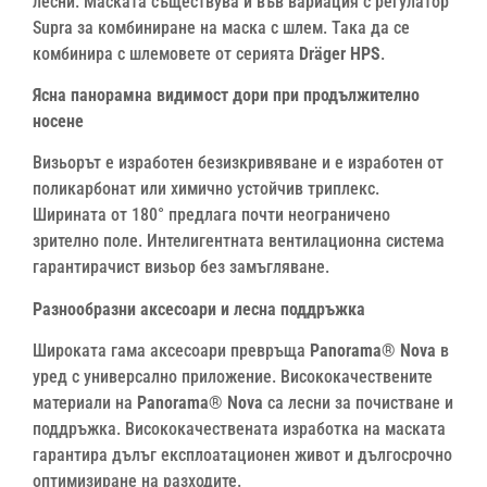
лесни. Маската съществува и във вариация с регулатор
Supra за комбиниране на маска с шлем. Така да се
комбинира с шлемовете от серията
Dräger HPS
.
Ясна панорамна видимост дори при продължително
носене
Визьорът е изработен безизкривяване и е изработен от
поликарбонат или химично устойчив триплекс.
Ширината от 180° предлага почти неограничено
зрително поле. Интелигентната вентилационна система
гарантирачист визьор без замъгляване.
Разнообразни аксесоари и лесна поддръжка
Широката гама аксесоари превръща
Panorama® Nova
в
уред с универсално приложение. Висококачествените
материали на
Panorama® Nova
са лесни за почистване и
поддръжка. Висококачествената изработка на маската
гарантира дълъг експлоатационен живот и дългосрочно
оптимизиране на разходите.