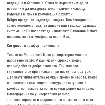
надеждна и безопасна. Стига замърсителите да са
известни и да има достатъчно наличен кислород,
Panorama® Nova
в комбинация с филтри
Dräger
предлагат надеждна защита. Комбинация със
самостоятелен апарат за дишане или въздухоподаваща
система ще Ви позволят да използвате
Panorama® Nova
независимо от атмосферата около Вас.
Сигурност и комфорт при носене
Тялото на
Panorama® Nova
респираторна маска е
направено от EPDM каучук или силикон, който
взаимодейства добре с кожата. Той запазва
гъвкавостта си при високи и при ниски температури.
Двойната уплътнителна рамка и тройните ръбове, който
се прилепват към лицето, осигуряват сигурност и
комфортно пасване за почти всички форми на лицето.
Благодарение на универсалния размер,
транспортирането и съхранението на маската са много