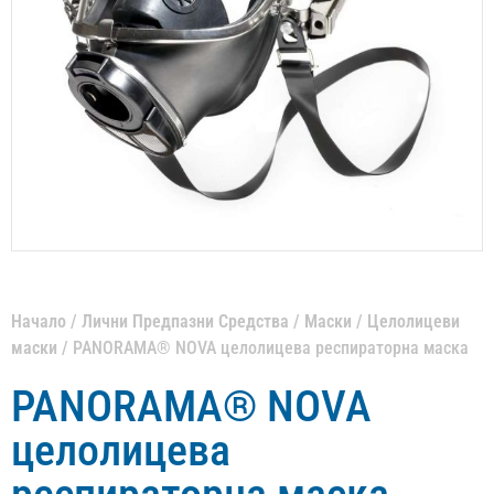
Начало
/
Лични Предпазни Средства
/
Маски
/
Целолицеви
маски
/ PANORAMA® NOVA целолицева респираторна маска
PANORAMA® NOVA
целолицева