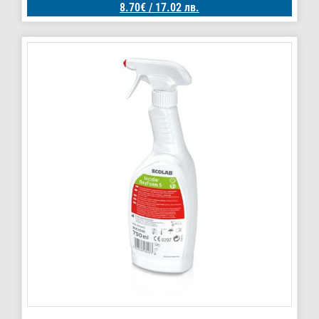
8.70
€
/ 17.02 лв.