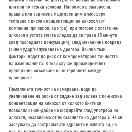
или при по-тежки условия. Н
апример в замърсена,
прашна или задимена с цигарен дим атмосфера,
тестване с високи концентрации на алкохол (от
компания при запои, за игра), при тестове с остатъчен
алкохол в устата (теста следва да се прави 15 минути
след последната консумация), след механична повреда
(силен удар/изпускане) на дрегера. Всичко тези
фактори водят до риск от компрометиране точността
на измерванията. В тези случаи производителят
препоръчва скъсяване на интервалите между
проверките.
Намалената точност на измерване, води до
увеличаване на риска от сядане зад волана с по-висока
концентрация на алкохол от колкото бихте си
позволили (най-добре не шофирайте след употреба на
алкохол, независимо от показанията на дрегера!). Не си
заслужава да застрашавате здравето и живота си, на
вас, на близките който возите и на невинните други