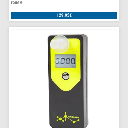
голям
129.95
€