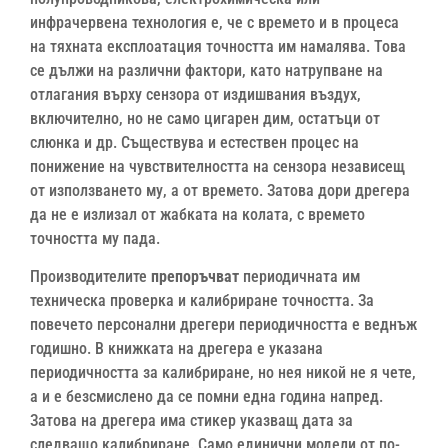
инфрачервена технология е, че с времето и в процеса
на тяхната експлоатация точността им намалява. Това
се дължи на различни фактори, като натрупване на
отлагания върху сензора от издишвания въздух,
включително, но не само цигарен дим, остатъци от
слюнка и др. Съществува и естествен процес на
понижение на чувствителността на сензора независещ
от използването му, а от времето. Затова дори дрегера
да не е излизал от жабката на колата, с времето
точността му пада.
Производителите
препоръчват
периодичната им
техническа проверка и калибриране точността. За
повечето персонални дрегери периодичността е веднъж
годишно. В книжката на дрегера е указана
периодичността за калибриране, но нея никой не я чете,
а и е безсмислено да се помни една година напред.
Затова на дрегера има стикер указващ дата за
следващо калибриране. Само единични модели от по-