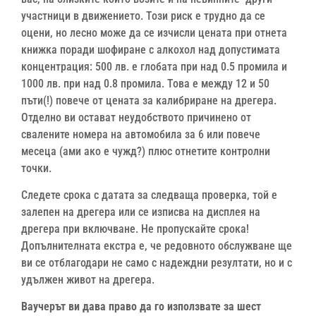
участници в движението. Този риск е трудно да се
оцени, но лесно може да се изчисли цената при отнета
книжка поради шофиране с алкохол над допустимата
концентрация: 500 лв. е глобата при над 0.5 промила и
1000 лв. при над 0.8 промила. Това е между 12 и 50
пъти(!) повече от цената за калибриране на дрегера.
Отделно ви остават неудобството причинено от
свалените номера на автомобила за 6 или повече
месеца (ами ако е чужд?) плюс отнетите контролни
точки.
Следете срока с датата за следваща проверка, той е
залепен на дрегера или се изписва на дисплея на
дрегера при включване. Не пропускайте срока!
Допълнителната екстра е, че редовното обслужване ще
ви се отблагодари не само с надеждни резултати, но и с
удължен живот на дрегера.
Ваучерът ви дава право да го използвате за шест