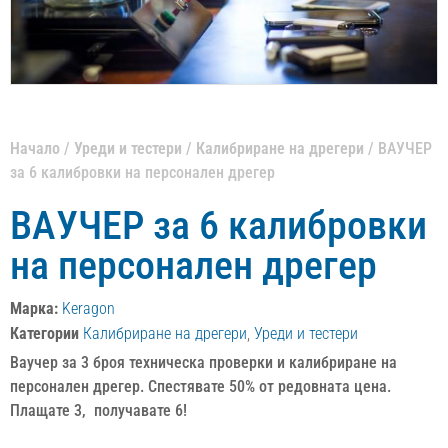
Начало
/
Уреди и тестери
/
Калибриране на дрегери
/ ВАУЧЕР
за 6 калибровки на персонален дрегер
ВАУЧЕР за 6 калибровки
на персонален дрегер
Марка:
Keragon
Категории
Калибриране на дрегери
,
Уреди и тестери
Ваучер за 3 броя техническа проверки и калибриране на
персонален дрегер. Спестявате 50% от редовната цена.
Плащате 3, получавате 6!