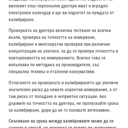
високият клас персонални дрегери имат и вграден
електронен календар и ще ви подсетят за нуждата от
калибриране.
Проверката на дрегера включва тестване на всички
възли, проверка на точността на измерване,
калибриране и многократни проверки при различни
концентрации на алкохол, за да се провери точността и
повторяемостта на измерванията. Всичко това се
изпълнява по методика на производителя, със
специална техника и еталонни консумативи.
Отлагането на проверката и калибрирането ще увеличи
значително риска да нямате коректни измервания, а от
там риска от попадане в неприятна ситуации. Ако
държите на точността на дрегера, не пропускайте срока
за калибриране, дори да не го ползвате интензивно.
Скъсяване на срока между калибровките може да се
наложи в случай, че дрегерът се ползва по-интензивно