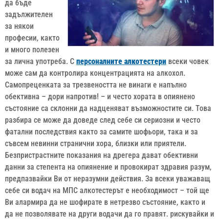
да бъде
задължителен
за някои
професии, както
и много полезен
за лична употреба. С
персоналните алкотестери
всеки човек
може сам да контролира концентрацията на алкохол.
Самопреценката за трезвеността не винаги е напълно
обективна – дори напротив! – и често хората в опиянено
състояние са склонни да надценяват възможностите си. Това
разбира се може да доведе след себе си сериозни и често
фатални последствия както за самите шофьори, така и за
съвсем невинни странични хора, близки или приятели.
Безпристрастните показания на дрегера дават обективни
данни за степента на опиянение и провокират здравия разум,
предпазвайки Ви от неразумни действия. За всеки уважаващ
себе си водач на МПС алкотестерът е необходимост – той ще
Ви алармира да не шофирате в нетрезво състояние, както и
да не позволявате на други водачи да го правят. рискувайки и