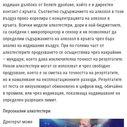
издишан дълбоко от белите дробове, който е в директен
контакт с кръвта. Съответно съдържанието на алкохол в този
въздух пряко корелира с концентрацията на алкохол в
кръвта. Всички модели алкотестери, дори и най-бюджетните,
са снабдени с микропроцесор и сензор и ни позволяват да
определим съдържанието на алкохол в кръвта чрез бърз
анализ на издишания въздух. При по-голяма част от
алкотестерите продухването се осъществява чрез накрайник
– мундщук, което дава изключителна точност на резултатите.
Някои алкотестери могат се използват и чрез свободно
продухване, което е за сметка на точността на резултатите,
но и намаляване на експлоатационните разходи. Резултатите
от теста се визуализират обикновено в цифров вид, обичайно
в промили, или чрез индикация, показваща надвишаване на
определен разрешен лимит.
Персонални алкотестери
Дрегерът може