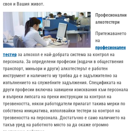
своя и Вашия живот.
Професионални
алкотестери
Притежаването
на
професионален
тестер
за алкохол е най-добрата система за контрол на
персонала. За определени професии (водачи в обществения
транспорт, миньори и други) алкотестерът е работен
инструмент и наличието му трябва да е задължително за
изпълнението на служебните задължения. Спецификата на
други професии включва завишени изисквания към персонала
и въпреки липсата на преки инструкции за контрол на
трезвеността, някои работодатели прилагат такива мерки по
собствена инициатива, използвайки тестери за контрол на
трезвеността на персонала. Достатъчно е само наличието на
такъв уред на работното място за да окаже огромно