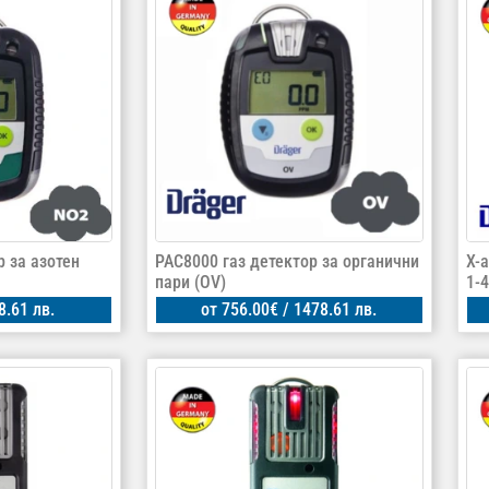
р за азотен
PAC8000 газ детектор за органични
X-
пари (OV)
1-4
8.61 лв.
от
756.00
€
/ 1478.61 лв.