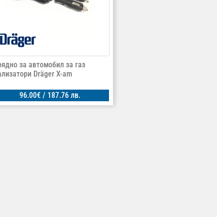
рядно за автомобил за газ
ализатори Dräger X-am
96.00
€
/ 187.76 лв.