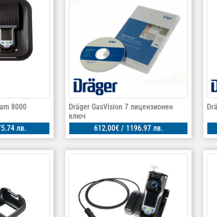
-am 8000
Dräger GasVision 7 лицензионен
Dr
ключ
5.74 лв.
612.00
€
/ 1196.97 лв.