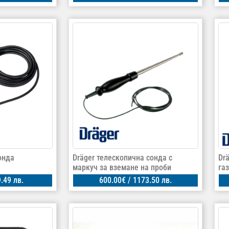
онда
Dräger телескопична сонда с
Dr
маркуч за вземане на проби
га
.49 лв.
600.00
€
/ 1173.50 лв.