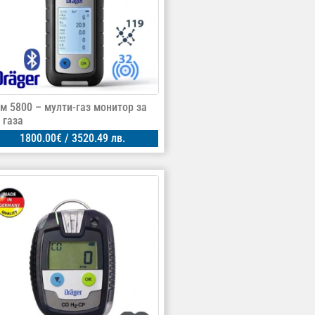
ам 5800 – мулти-газ монитор за
 газа
1800.00
€
/ 3520.49 лв.