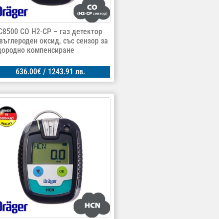
C8500 CO H2-CP – газ детектор
 въглероден оксид, със сензор за
дородно компенсиране
636.00
€
/ 1243.91 лв.