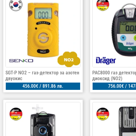
SGT-P NO2 – газ-детектор за азотен
PAC8000 газ детекто
двуокис
диоксид (NO2)
456.00
€
/ 891.86 лв.
756.00
€
/ 147