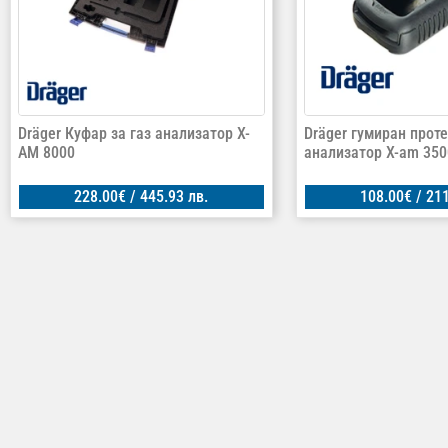
Dräger Куфар за газ анализатор X-
Dräger гумиран проте
AM 8000
анализатор X-am 350
228.00
€
/ 445.93 лв.
108.00
€
/ 211