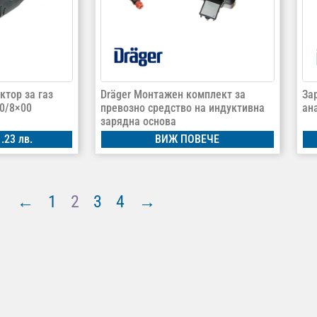
ктор за газ
Dräger Монтажен комплект за
За
0/8×00
превозно средство на индуктивна
ан
зарядна основа
.23 лв.
ВИЖ ПОВЕЧЕ
←
1
2
3
4
→