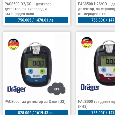
PAC8500 O2/CO – двугазов
PAC8500 H2S/CO – д
детектор, за кислород и
детектор, за серово
въглероден окис
въглероден окис
756.00
€
/ 1478.61 лв.
756.00
€
/ 147
PAC8000 газ детектор за Озон (O3)
PAC8000 газ детекто
(PH3)
828.00
€
/ 1619.43 лв.
756.00
€
/ 147