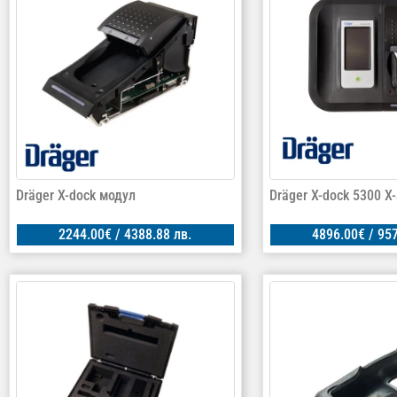
Dräger X-dock модул
Dräger X-dock 5300 X
2244.00
€
/ 4388.88 лв.
4896.00
€
/ 957