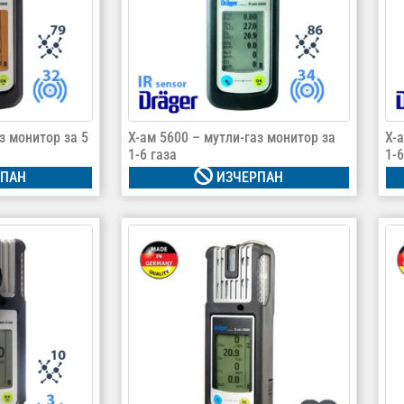
з монитор за 5
X-ам 5600 – мутли-газ монитор за
X-
1-6 газа
1-6
ПАН
ИЗЧЕРПАН