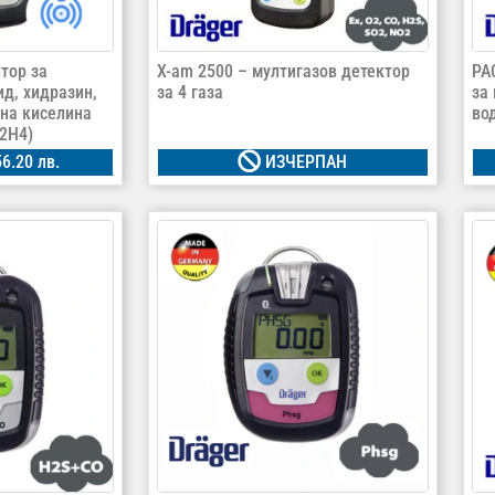
тор за
X-am 2500 – мултигазов детектор
PA
д, хидразин,
за 4 газа
за
на киселина
во
N2H4)
6.20 лв.
ИЗЧЕРПАН