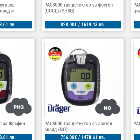
вугазов
PAC8000 газ детектор за фосген
PA
дород и
(COCL2/PHSG)
ци
8.61 лв.
828.00
€
/ 1619.43 лв.
р за Фосфин
PAC8000 газ детектор за азотен
PA
оксид (NO)
8.61 лв.
756.00
€
/ 1478.61 лв.