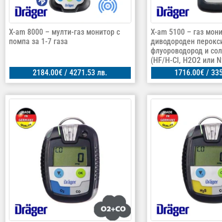
X-am 8000 – мулти-газ монитор с
X-am 5100 – газ мони
помпа за 1-7 газа
диводороден перокси
флуороводород и сол
(HF/H-Cl, H2O2 или 
2184.00
€
/ 4271.53 лв.
1716.00
€
/ 335