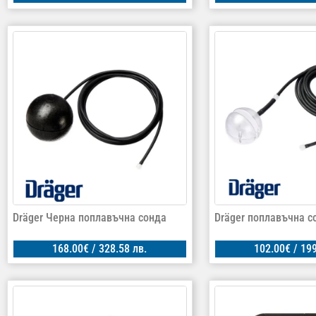
Dräger Черна поплавъчна сонда
Dräger поплавъчна с
168.00
€
/ 328.58 лв.
102.00
€
/ 199