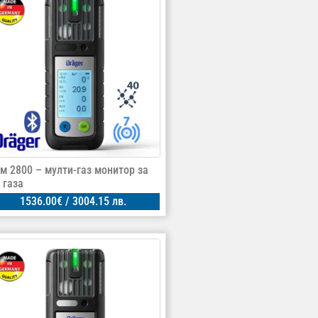
ам 2800 – мулти-газ монитор за
 газа
1536.00
€
/ 3004.15 лв.