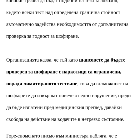
канабис трябва да бъдат подобни на тези за алкохол, 
където всеки тест над определена гранична стойност 
автоматично задейства необходимостта от допълнителна 
проверка за годност за шофиране.
Организацията казва, че тъй като 
шансовете да бъдете 
проверен за шофиране с наркотици са ограничени, 
поради лимитираното тестване
, това да възможност на 
шофьорите да извършат повече от едно нарушение, преди 
да бъде изпатени пред медицинския преглед, давайки 
свобода на действие на водачите в нетрезво състояние.
Горе-споменато писмо към министъра набляга, че е 