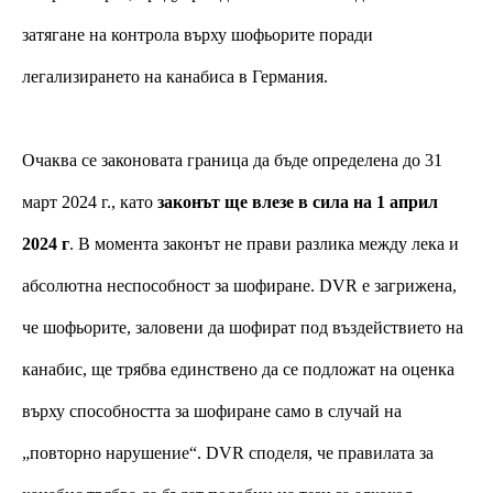
затягане на контрола върху шофьорите поради 
легализирането на канабиса в Германия.
Очаква се законовата граница да бъде определена до 31 
март 2024 г., като 
законът ще влезе в сила на 1 април 
2024 г
. В момента законът не прави разлика между лека и 
абсолютна неспособност за шофиране. DVR е загрижена, 
че шофьорите, заловени да шофират под въздействието на 
канабис, ще трябва единствено да се подложат на оценка 
върху способността за шофиране само в случай на 
„повторно нарушение“. DVR споделя, че правилата за 