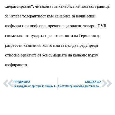
„неразбираемо“, че законът за канабиса не поставя граница 
за нулева толерантност към канабиса за начинаещи 
шофьори или шофьори, превозващи опасни товари. 
DVR 
споменава от нуждата правителството на Германия да 
разработи кампания, която има за цел да предупреди 
относно ефектите от консумацията на канабис върху 
шофирането.
ПРЕДИШНА
СЛЕДВАЩА
За нуждата от дрегери за Райски Газ
Alcotester.bg въвежда доставка до автомати на BOXNOW с възможност да получите вашата пратка в София още същия ден!