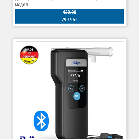
модел
432.00
299.95
€