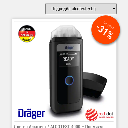
ОФЕРТА
-31%
Дрегер Алкотест / ALCOTEST 4000 – Премиум