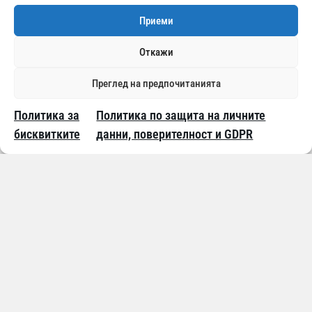
Приеми
024500269
Откажи
Преглед на предпочитанията
Начини на плащане:
Политика за
Политика по защита на личните
бисквитките
данни, поверителност и GDPR
Доставка с:
© 2014 – 2026
ALCOTESTER.BG