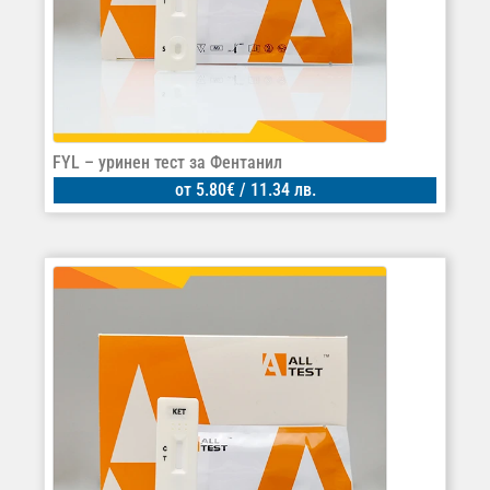
FYL – уринен тест за Фентанил
от
5.80
€
/ 11.34 лв.