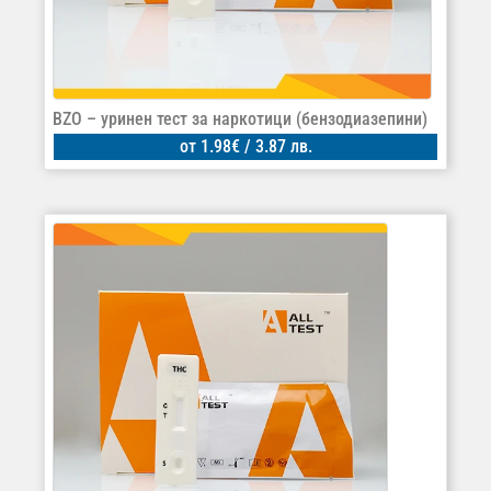
BZO – уринен тест за наркотици (бензодиазепини)
от
1.98
€
/ 3.87 лв.