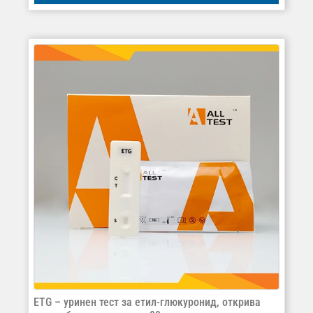
EТG – уринен тест за етил-глюкуронид, открива