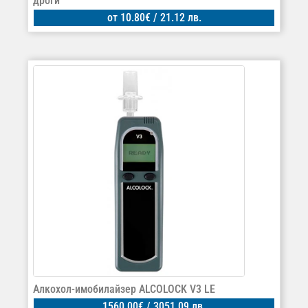
дроги
от
10.80
€
/ 21.12 лв.
Алкохол-имобилайзер ALCOLOCK V3 LE
1560.00
€
/ 3051.09 лв.