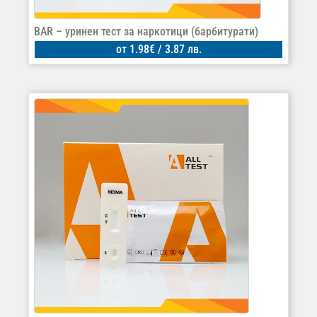
BAR – уринен тест за наркотици (барбитурати)
от
1.98
€
/ 3.87 лв.