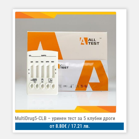
MultiDrug5-CLB – уринен тест за 5 клубни дроги
от
8.80
€
/ 17.21 лв.