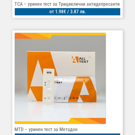
TCA – уринен тест за Трициклични антидепресанти
от
1.98
€
/ 3.87 лв.
MTD – уринен тест за Метадон