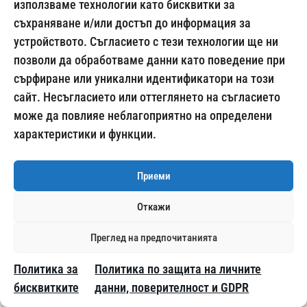
използваме технологии като бисквитки за
от
4.39
€
/ 8.59 лв.
съхраняване и/или достъп до информация за
устройството. Съгласието с тези технологии ще ни
позволи да обработваме данни като поведение при
сърфиране или уникални идентификатори на този
сайт. Несъгласието или оттеглянето на съгласието
може да повлияе неблагоприятно на определени
характеристики и функции.
Приеми
Откажи
Преглед на предпочитанията
Политика за
Политика по защита на личните
K2 – уринен тест за Синтетични Канабиноиди
бисквитките
данни, поверителност и GDPR
от
4.80
€
/ 9.39 лв.