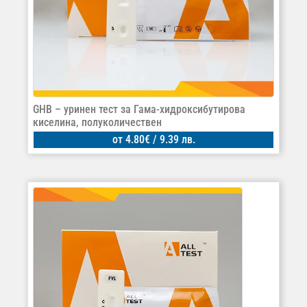
GHB – уринен тест за Гама-хидроксибутирова
киселина, полуколичествен
от
4.80
€
/ 9.39 лв.