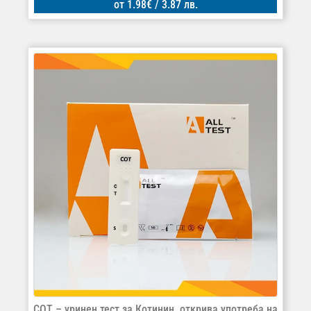
от
1.98
€
/ 3.87 лв.
COT – уринен тест за Котинин, открива употреба на