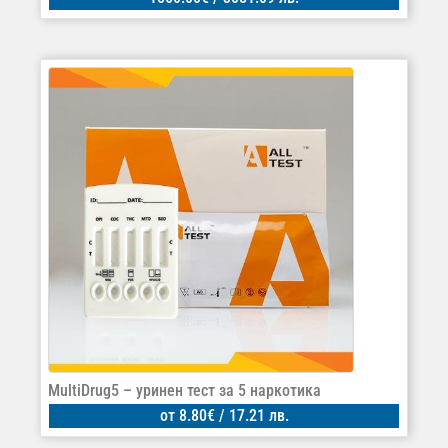
MultiDrug5 – уринен тест за 5 наркотика
от
8.80
€
/ 17.21 лв.