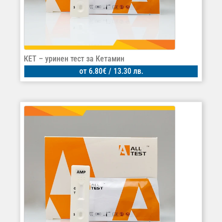
КЕТ – уринен тест за Кетамин
от
6.80
€
/ 13.30 лв.