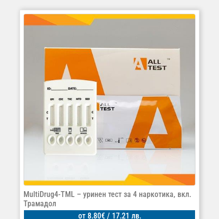
MultiDrug4-TML – уринен тест за 4 наркотика, вкл.
Трамадол
от
8.80
€
/ 17.21 лв.