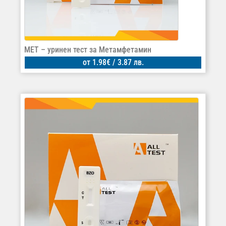
MET – уринен тест за Метамфетамин
от
1.98
€
/ 3.87 лв.