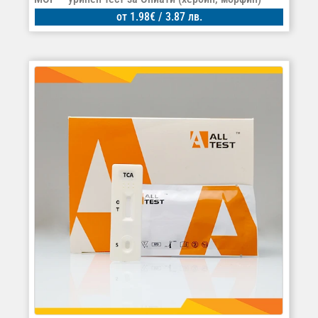
от
1.98
€
/ 3.87 лв.