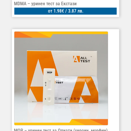
MDMA – уринен тест за Екстази
от
1.98
€
/ 3.87 лв.
MOP – уринен тест за Опиати (хероин, морфин)