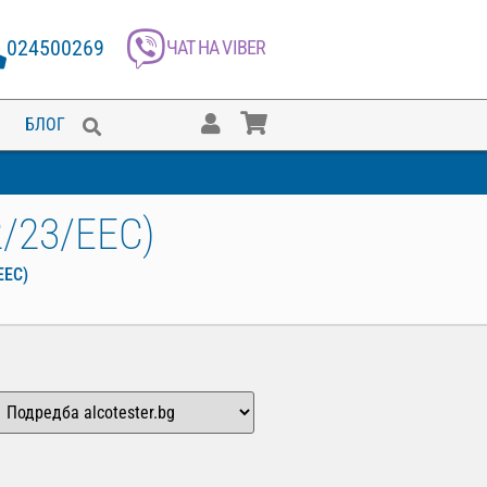
024500269
ЧАТ НА VIBER
БЛОГ
/23/EEC)
EEC)