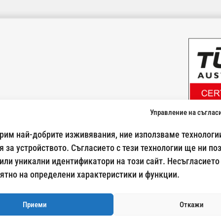
Управление на съглас
024500269
урим най-добрите изживявания, ние използваме технологии
 за устройството. Съгласието с тези технологии ще ни по
Начини на плащане:
или уникални идентификатори на този сайт. Несъгласието
ятно на определени характеристики и функции.
Доставка с:
Спиди
Еконт
BoxNow
Приеми
Откажи