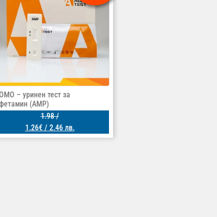
ОМО – уринен тест за
фетамин (AMP)
1.98
/
1.26
€
/ 2.46 лв.