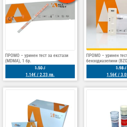
ПРОМО – уринен тест за екстази
ПРОМО – уринен тест
(MDMA), 1 бр.
бензодиазепини (BZO
1.50
/
1.98
/
1.14
€
/ 2.23 лв.
1.56
€
/ 3.0