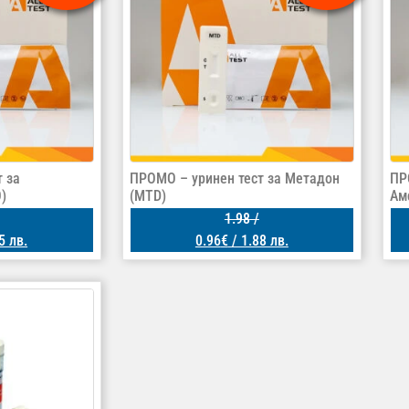
 за
ПРОМО – уринен тест за Метадон
ПР
)
(MTD)
Ам
1.98
/
5 лв.
0.96
€
/ 1.88 лв.