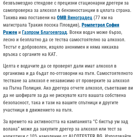
безвъзмездно стендове с прецизни стационарни дрегери за
самопроверка за алкохол в бензиностанции в цялата страна.
Такива има поставени на
ОМВ
Виноградец
(77 км на
магистрала Тракия посока Пловдив),
Ромпетрол София
Рожен
и
Газпром Благоевград
. Всеки водач може бързо,
лесно и безплатно да се тества самостоятелно за алкохол.
Тестът е доброволен, изцяло анонимен и няма никаква
връзка с органите на КАТ.
Целта е водачите да се проверят дали имат алкохол в
организма и да бъдат по-отговорни на пътя. Самостоятелното
тестване за алкохол е независимо от проверките за алкохол
на Пътна Полиция. Ако дрегера отчете алкохол, съветваме ви
да не шофирате за да не рискувате като вашата собствена
безопасност, така и тази на вашите спътници и другите
участници в движението на пътя.
За времето на активността на кампанията “С бистър ум зад
волана” може да закупите дрегер за алкохол или тест за
наркотици с 10% намаление от
ALCOTESTER.BG.
Използвайте