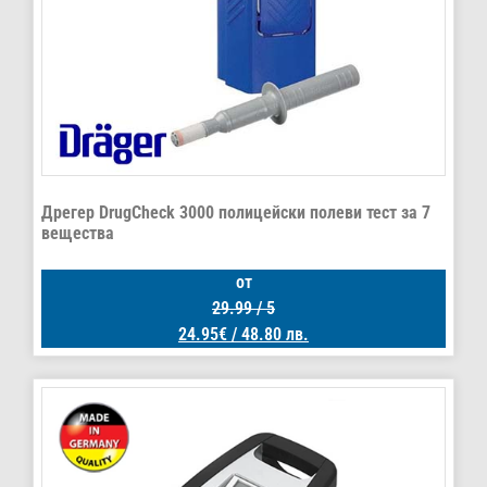
Дрегер DrugCheck 3000 полицейски полеви тест за 7
вещества
от
29.99
/ 5
24.95
€
/ 48.80 лв.