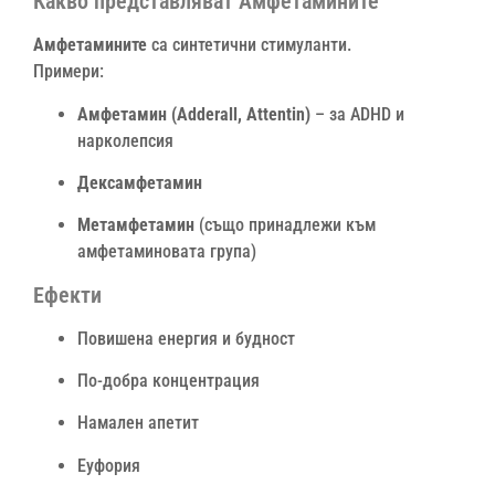
Какво представляват Амфетамините
Амфетамините
са синтетични стимуланти.
Примери:
Амфетамин (Adderall, Attentin)
– за ADHD и
нарколепсия
Дексамфетамин
Метамфетамин
(също принадлежи към
амфетаминовата група)
Ефекти
Повишена енергия и будност
По-добра концентрация
Намален апетит
Еуфория