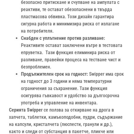
безопасно притискане и счупване на ампулата с
реактиви, те остават обезопаснени в твърда
пластмасова обвивка. Този дизайн гарантира
сигурна работа и минимизира риска от излагане
на потребителя.
Снабден с уплътнение против разливане:
Реактивите остават заключени вътре в тестовата
епруветка. Тази функция елиминира риска от
разливане, правейки процеса на тестване чист и
безпроблемен.
Продължителен срок на годност:
Swipper има срок
на годност до 3 години и няма температурни
ограничения за съхранение. Тази функция
осигурява гъвкавост и удобство за дългосрочна
употреба и управление на инвентара.
Серията Swipper
се ползва
за откирване на дрога в
хапчета, таблетки, камъкоподобни, пудри, съдържание
на капсули, кристалчета (люспести, гранули и др.),
както и следи от субстанция в пакетче, пликче или