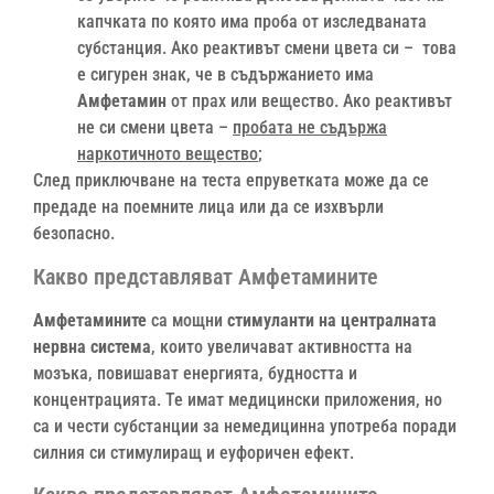
капчката по която има проба от изследваната
субстанция. Ако реактивът смени цвета си – това
е сигурен знак, че в съдържанието има
Амфетамин
от прах или вещество. Ако реактивът
не си смени цвета –
пробата не съдържа
наркотичното вещество
;
След приключване на теста епруветката може да се
предаде на поемните лица или да се изхвърли
безопасно.
Какво представляват Амфетамините
Амфетамините
са мощни
стимуланти на централната
нервна система
, които увеличават активността на
мозъка, повишават енергията, будността и
концентрацията. Те имат медицински приложения, но
са и чести субстанции за немедицинна употреба поради
силния си стимулиращ и еуфоричен ефект.