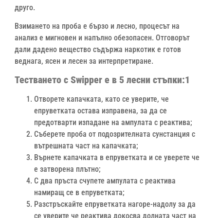
друго.
Взимането на проба е бързо и лесно, процесът на
анализ е мигновен и напълно обезопасен. Отговорът
дали дадено вещество съдържа наркотик е готов
веднага, ясен и лесен за интерпретиране.
Тестването с Swipper е в 5 лесни стъпки:1
Отворете капачката, като се уверите, че
епруветката остава изправена, за да се
предотварти изпадане на ампулата с реактива;
Съберете проба от подозрителната сунстанция с
вътрешната част на капачката;
Върнете капачката в епруветката и се уверете че
е затворена плътно;
С два пръста счупете ампулата с реактива
намиращ се в епруветката;
Разстръскайте епруветката нагоре-надолу за да
се уверите че реактива докосва долната част на