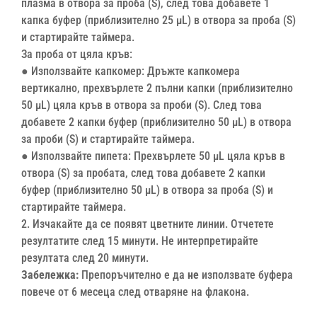
плазма в отвора за проба (S), след това добавете 1
капка буфер (приблизително 25 μL) в отвора за проба (S)
и стартирайте таймера.
За проба от цяла кръв:
● Използвайте капкомер: Дръжте капкомера
вертикално, прехвърлете 2 пълни капки (приблизително
50 μL) цяла кръв в отвора за проби (S). След това
добавете 2 капки буфер (приблизително 50 μL) в отвора
за проби (S) и стартирайте таймера.
● Използвайте пипета: Прехвърлете 50 μL цяла кръв в
отвора (S) за пробата, след това добавете 2 капки
буфер (приблизително 50 μL) в отвора за проба (S) и
стартирайте таймера.
2. Изчакайте да се появят цветните линии. Отчетете
резултатите след 15 минути. Не интерпретирайте
резултата след 20 минути.
Забележка:
Препоръчително е да
не
използвате буфера
повече от 6 месеца след отваряне на флакона.