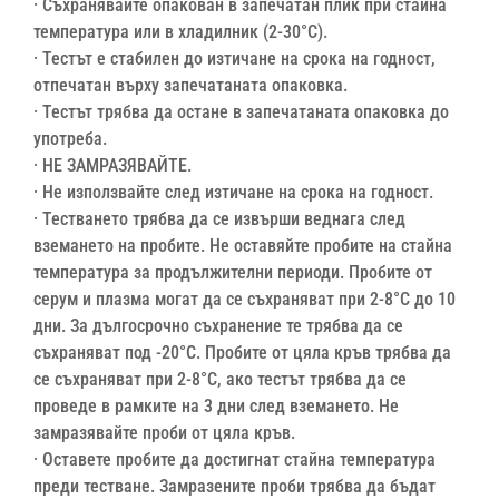
· Съхранявайте опакован в запечатан плик при стайна
температура или в хладилник (2-30°C).
· Тестът е стабилен до изтичане на срока на годност,
отпечатан върху запечатаната опаковка.
· Тестът трябва да остане в запечатаната опаковка до
употреба.
· НЕ ЗАМРАЗЯВАЙТЕ.
· Не използвайте след изтичане на срока на годност.
· Тестването трябва да се извърши веднага след
вземането на пробите. Не оставяйте пробите на стайна
температура за продължителни периоди. Пробите от
серум и плазма могат да се съхраняват при 2-8°C до 10
дни. За дългосрочно съхранение те трябва да се
съхраняват под -20°C. Пробите от цяла кръв трябва да
се съхраняват при 2-8°C, ако тестът трябва да се
проведе в рамките на 3 дни след вземането. Не
замразявайте проби от цяла кръв.
· Оставете пробите да достигнат стайна температура
преди тестване. Замразените проби трябва да бъдат