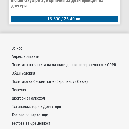
Incidin Oxywipe S, кърпички за дезинфекция на
дрегери
13.50
€
/ 26.40 лв.
За нас
Адрес, контакти
Политика по защита на личните данни, поверителност и GDPR
Общи условия
Политика за бисквитките (Европейски Съюз)
Полезно
Дрегери за алкохол
Газ анализатори и Детектори
Тестове за наркотици
Тестове за бременност