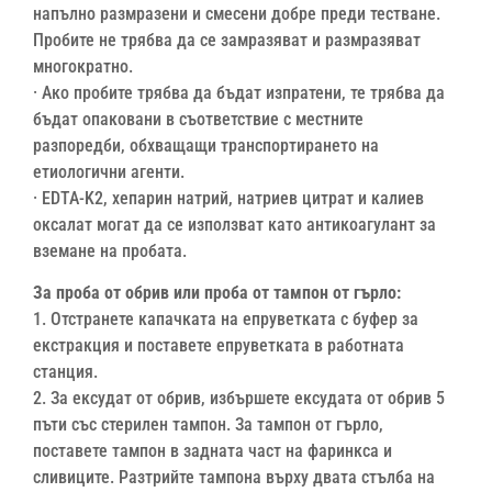
напълно размразени и смесени добре преди тестване.
Пробите не трябва да се замразяват и размразяват
многократно.
· Ако пробите трябва да бъдат изпратени, те трябва да
бъдат опаковани в съответствие с местните
разпоредби, обхващащи транспортирането на
етиологични агенти.
· EDTA-K2, хепарин натрий, натриев цитрат и калиев
оксалат могат да се използват като антикоагулант за
вземане на пробата.
За проба от обрив или проба от тампон от гърло:
1. Отстранете капачката на епруветката с буфер за
екстракция и поставете епруветката в работната
станция.
2. За ексудат от обрив, избършете ексудата от обрив 5
пъти със стерилен тампон. За тампон от гърло,
поставете тампон в задната част на фаринкса и
сливиците. Разтрийте тампона върху двата стълба на