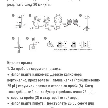
резултата след 20 минути.
Кръв от пръста
1. За проба от серум или плазма:
● Използвайте капкомер: Дръжте капкомера
вертикално, прехвърлете 1 пълна капка (приблизително
25 μL) серум или плазма в отвора за проби (S). След
това добавете 1 капка буфер (приблизително 25 μL) в
отвора за проби (S) и стартирайте таймера.
● Използвайте пипета: Прехвърлете 25 μL серум или