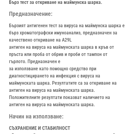
Бърз тест за откриване на маймунска шарка.
Предназначение:
Бързият антигенен тест за вируса на маймунска шарка е
бърз хроматографски имуноанализ, предназначен за
качествено откриване на A29L
антиген на вируса на маймунската шарка в кръв от
пръста или проба от обрив и проби от тампон от
гърлото. Предназначен е
за използване като помощно средство при
диагностицирането на инфекция с вируса на
маймунската шарка. Резултатите са за откриване на
антиген на вируса на маймунската шарка.
Положителните резултати показват наличието на
антиген на вируса на маймунската шарка.
Начин на използване:
СЪХРАНЕНИЕ И СТАБИЛНОСТ