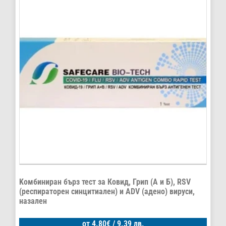
Kомбиниран бърз тест за Ковид, Грип (А и Б), RSV
(респираторен синцитиален) и ADV (aдено) вируси,
назален
от
4.80
€
/ 9.39 лв.