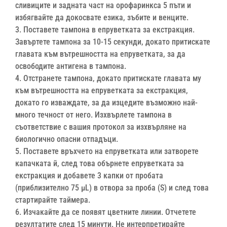
сливиците и задната част на орофаринкса 5 пъти и
избягвайте да докосвате езика, зъбите и венците.
3. Поставете тампона в епруветката за екстракция.
Завъртете тампона за 10-15 секунди, докато притискате
главата към вътрешността на епруветката, за да
освободите антигена в тампона.
4. Отстранете тампона, докато притискате главата му
към вътрешността на епруветката за екстракция,
докато го изваждате, за да изцедите възможно най-
много течност от него. Изхвърлете тампона в
съответствие с вашия протокол за изхвърляне на
биологично опасни отпадъци.
5. Поставете връхчето на епруветката или затворете
капачката й, след това обърнете епруветката за
екстракция и добавете 3 капки от пробата
(приблизително 75 μL) в отвора за проба (S) и след това
стартирайте таймера.
6. Изчакайте да се появят цветните линии. Отчетете
резултатите след 15 минути. Не интерпретирайте