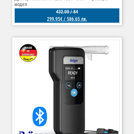
модел
432.00
/ 84
299.95
€
/ 586.65 лв.