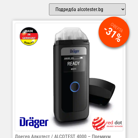
ОФЕРТА
-31%
Дрегер Алкотест / ALCOTEST 4000 – Премиум