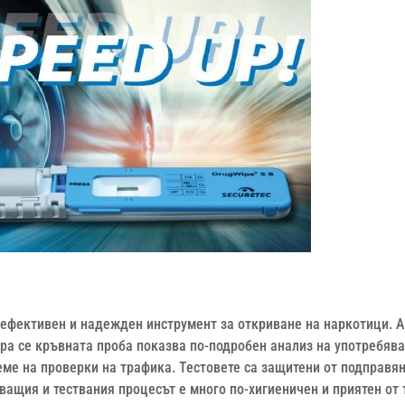
и ефективен и надежден инструмент за откриване на наркотици. 
ира се кръвната проба показва по-подробен анализ на употребяв
еме на проверки на трафика. Тестовете са защитени от подправян
тващия и тествания процесът е много по-хигиеничен и приятен от т