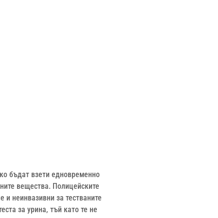
Ако бъдат взети едновременно
аните вещества. Полицейските
е и неинвазивни за тестваните
еста за урина, тъй като те не