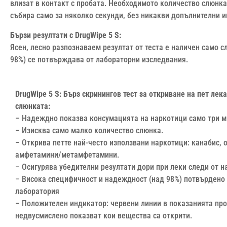
влизат в контакт с пробата. Необходимото количество слюнка
събира само за няколко секунди, без никакви допълнителни и
Бързи резултати с DrugWipe 5 S:
Ясен, лесно разпознаваем резултат от теста е наличен само с
98%) се потвърждава от лабораторни изследвания.
DrugWipe 5 S: Бърз скринингов тест за откриване на пет лек
слюнката:
– Надеждно показва консумацията на наркотици само три м
– Изисква само малко количество слюнка.
– Открива петте най-често използвани наркотици: канабис, о
амфетамини/метамфетамини.
– Осигурява убедителни резултати дори при леки следи от н
– Висока специфичност и надеждност (над 98%) потвърдено
лаборатория
– Положителен индикатор: червени линии в показанията пр
недвусмислено показват кои вещества са открити.