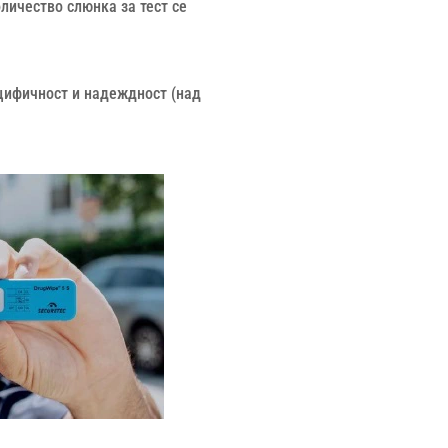
личество слюнка за тест се
ецифичност и надеждност (над