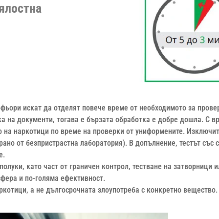
цялостна
офьори искат да отделят повече време от необходимото за прове
а на документи, тогава е бързата обработка е добре дошла. С в
то на наркотици по време на проверки от униформените. Изключи
рано от безпристрастна лаборатория). В допълнение, тестът със 
е.
полуки, като част от граничен контрол, тестване на затворници и
сфера и по-голяма ефективност.
ркотици, а не дългосрочната злоупотреба с конкретно вещество.