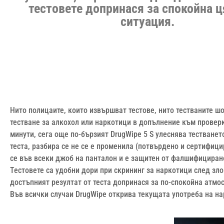
тестовете допринася за спокойна 
ситуация.
Нито полицаите, които извършват тестове, нито тестваните ш
тестване за алкохол или наркотици в допълнение към проверк
минути, сега още по-бързият DrugWipe 5 S улеснява тестване
теста, разбира се не се е променила (потвърдено и сертифици
се във всеки джоб на панталон и е защитен от фалшифициран
Тестовете са удобни дори при скрининг за наркотици след зло
достъпният резултат от теста допринася за по-спокойна атмо
Във всички случаи DrugWipe открива текущата употреба на на