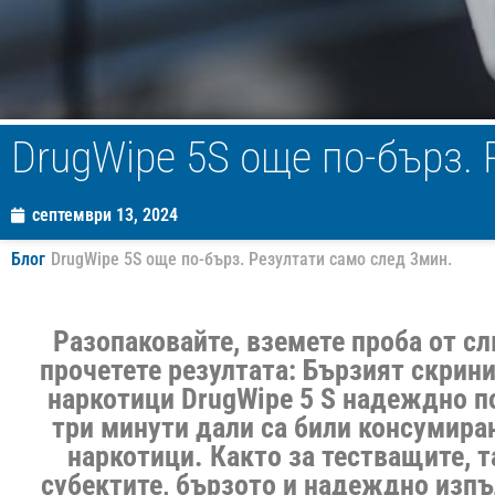
DrugWipe 5S още по-бърз. 
септември 13, 2024
Блог
DrugWipe 5S още по-бърз. Резултати само след 3мин.
Разопаковайте, вземете проба от с
прочетете резултата: Бързият скрини
наркотици DrugWipe 5 S надеждно п
три минути дали са били консумира
наркотици. Както за тестващите, т
субектите, бързото и надеждно изпъ