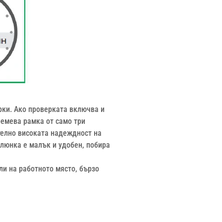
рки. Ако проверката включва и
ремева рамка от само три
телно високата надеждност на
слюнка е малък и удобен, побира
ли на работното място, бързо