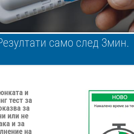
Резултати само след 3мин.
люнката и
нг тест за
оказва за
ни или не
ака и за
лнение на