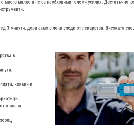
 е много малко и не са необходими големи усилия. Достатъчно ко
нструменти.
лед 3 минути, дори само с леки следи от лекарства. Високата сп
арства в
инути.
пиати, кокаин и
аркотици.
 от външна
озорец