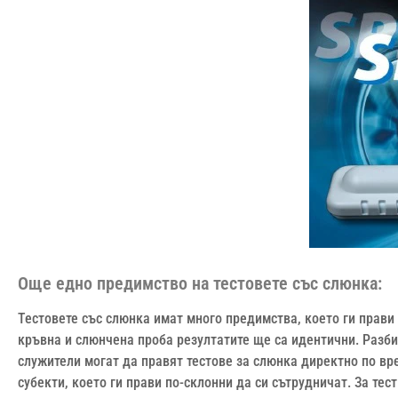
Още едно предимство на тестовете със слюнка:
Тестовете със слюнка имат много предимства, което ги прав
кръвна и слюнчена проба резултатите ще са идентични. Разб
служители могат да правят тестове за слюнка директно по вр
субекти, което ги прави по-склонни да си сътрудничат. За тес