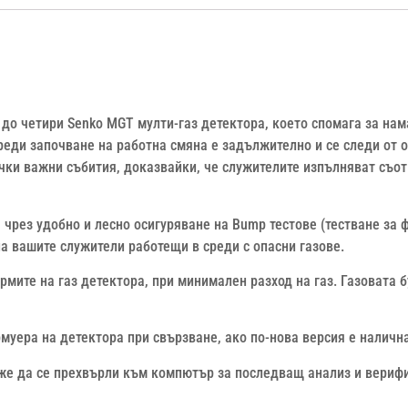
до четири Senko MGT мулти-газ детектора, което спомага за нам
еди започване на работна смяна е задължително и се следи от о
чки важни събития, доказвайки, че служителите изпълняват съо
чрез удобно и лесно осигуряване на Bump тестове (тестване за 
а вашите служители работещи в среди с опасни газове.
рмите на газ детектора, при минимален разход на газ. Газовата 
уера на детектора при свързване, ако по-нова версия е налична
може да се прехвърли към компютър за последващ анализ и вериф