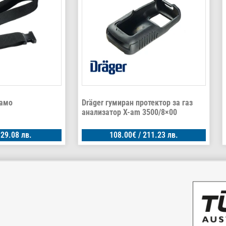
рамо
Dräger гумиран протектор за газ
анализатор X-am 3500/8×00
129.08 лв.
108.00
€
/ 211.23 лв.