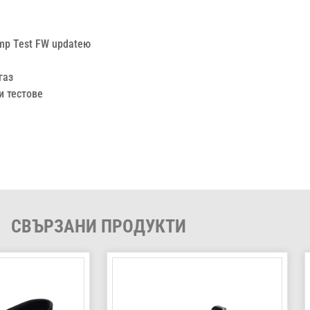
ump Test FW updateю
газ
и тестове
СВЪРЗАНИ ПРОДУКТИ