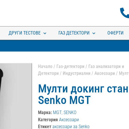
ДРУГИ ТЕСТОВЕ
ГАЗ ДЕТЕКТОРИ
ОФЕРТИ
Начало
/
Газ-детектори
/
Газ анализатори и
Детектори
/
Индустриални
/
Аксесоари
/ Мулт
Мулти докинг стан
Senko MGT
Марка:
MGT
,
SENKO
Категория
Аксесоари
Етикет
аксесоари за Senko