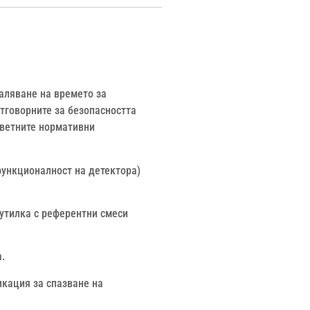
аляване на времето за
тговорните за безопасността
тветните нормативни
функционалност на детектора)
бутилка с референтни смеси
.
икация за спазване на