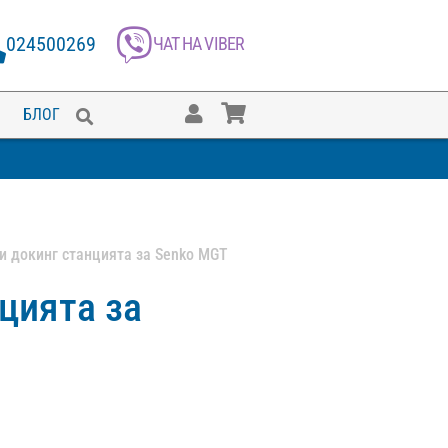
024500269
ЧАТ НА VIBER
БЛОГ
и докинг станцията за Senko MGT
цията за