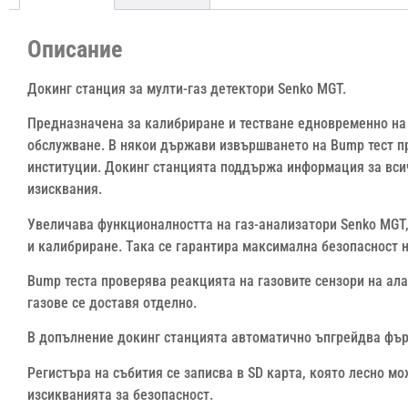
Описание
Докинг станция за мулти-газ детектори Senko MGT.
Предназначена за калибриране и тестване едновременно на 
обслужване. В някои държави извършването на Bump тест пр
институции. Докинг станцията поддържа информация за вси
изисквания.
Увеличава функционалността на газ-анализатори Senko MGT, 
и калибриране. Така се гарантира максимална безопасност н
Bump теста проверява реакцията на газовите сензори на ала
газове се доставя отделно.
В допълнение докинг станцията автоматично ъпгрейдва фърм
Регистъра на събития се записва в SD карта, която лесно 
изсикванията за безопасност.