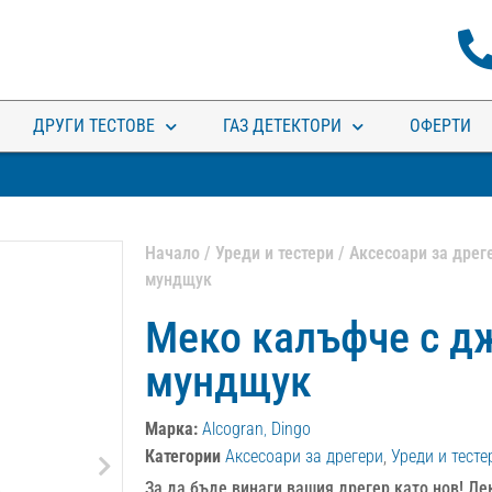
ДРУГИ ТЕСТОВЕ
ГАЗ ДЕТЕКТОРИ
ОФЕРТИ
Начало
/
Уреди и тестери
/
Аксесоари за дрег
мундщук
Меко калъфче с д
мундщук
Марка:
Alcogran
,
Dingo
Категории
Аксесоари за дрегери
,
Уреди и тесте
За да бъде винаги вашия дрегер като нов! Лек