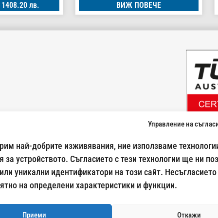
 1408.20 лв.
ВИЖ ПОВЕЧЕ
Управление на съглас
024500269
урим най-добрите изживявания, ние използваме технологии
Начини на плащане:
 за устройството. Съгласието с тези технологии ще ни по
или уникални идентификатори на този сайт. Несъгласието
ятно на определени характеристики и функции.
Доставка с:
Спиди
Еконт
BoxNow
Приеми
Откажи