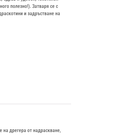
ого полезно!). Затваря се с
драскотини и задръстване на
 на дрегера от надраскване,