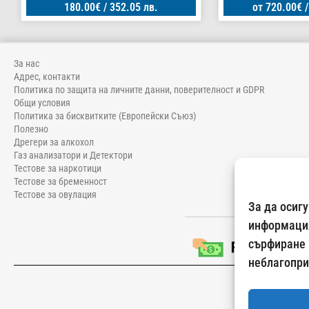
180.00
€
/ 352.05 лв.
от
720.00
€
/
За нас
Адрес, контакти
Политика по защита на личните данни, поверителност и GDPR
Общи условия
Политика за бисквитките (Европейски Съюз)
Полезно
Дрегери за алкохол
Газ анализатори и Детектори
Тестове за наркотици
Тестове за бременност
Тестове за овулация
За да осиг
информация
сърфиране 
неблагопри