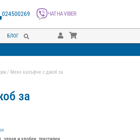
024500269
ЧАТ НА VIBER
БЛОГ
ери
/ Меко калъфче с джоб за
жоб за
ри
, здрав и удобен, текстилен