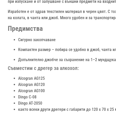
при изпускане и от запушване с външни предмети на входнит
Изработен е от здрав текстилен материал в черен цвят. С т
на колата, в чанта или джоб. Много удобен и за транспортир
Предимства
Сигурно закопчаване
Компактен размер – побира се удобно в джоб, чанта 
Допълнително джобче за съхранение на 1–2 мундщука
Съвместим с дрегер за алкохол:
Alcogran AG125
Alcogran AG120
Alcogran AG100
Dingo C-08
Dingo AT-2050
както всеки други дрегери с габарити до 120 х 70 х 25