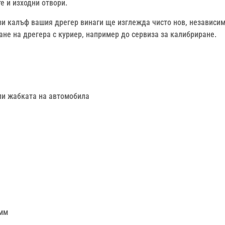
е и изходни отвори.
ози калъф вашия дрегер винаги ще изглежда чисто нов, независи
ане на дрегера с куриер, например до сервиза за калибриране.
или жабката на автомобила
 мм