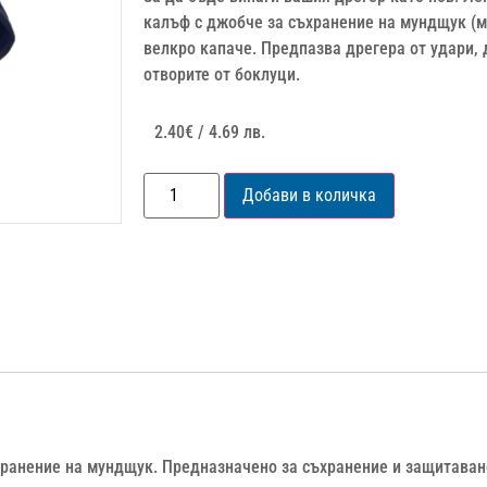
калъф с джобче за съхранение на мундщук (мн
велкро капаче. Предпазва дрегера от удари, 
отворите от боклуци.
2.40
€
/ 4.69 лв.
Добави в количка
ранение на мундщук. Предназначено за съхранение и защитаване